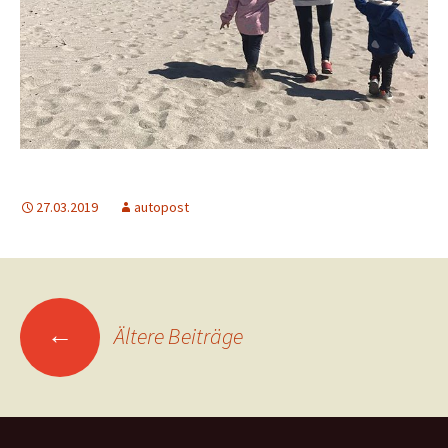
27.03.2019
autopost
Beitragsnavigation
←
Ältere Beiträge