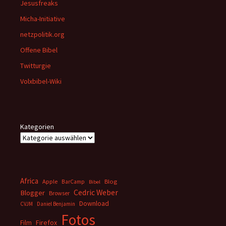
Jesusfreaks
Micha-Initiative
netzpolitik.org
Offene Bibel
Twitturgie
Volxbibel-Wiki
Kategorien
Africa
Apple
BarCamp
Blog
Bibel
Cedric Weber
Blogger
Browser
Download
CVJM
Daniel Benjamin
Fotos
Firefox
Film