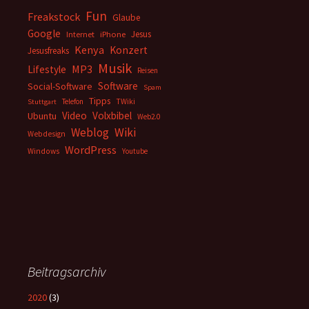
Fun
Freakstock
Glaube
Google
Jesus
Internet
iPhone
Kenya
Konzert
Jesusfreaks
Musik
MP3
Lifestyle
Reisen
Software
Social-Software
Spam
Tipps
Telefon
TWiki
Stuttgart
Video
Volxbibel
Ubuntu
Web2.0
Weblog
Wiki
Webdesign
WordPress
Windows
Youtube
Beitragsarchiv
2020
(3)