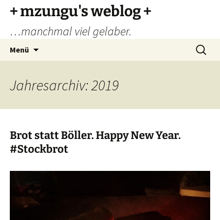
Zum
+ mzungu's weblog +
Inhalt
…manchmal viel gelaber.
springen
Suchen
Menü
nach:
Jahresarchiv: 2019
Brot statt Böller. Happy New Year.
#Stockbrot