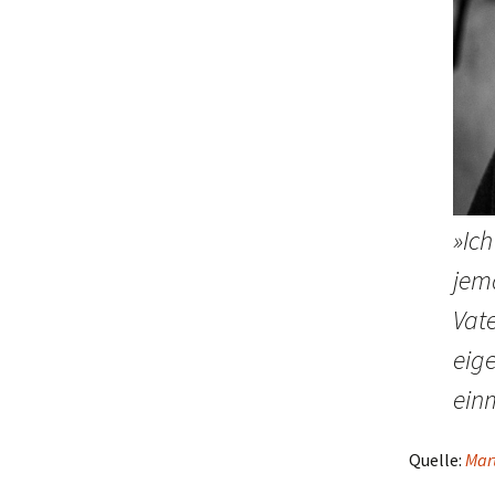
»Ich
jem
Vate
eige
ein
Quelle:
Mar