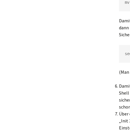
mv
Damit
dann 
Siche
se
(Man 
Damit
Shell
siche
schon
Über 
„Init
Einst