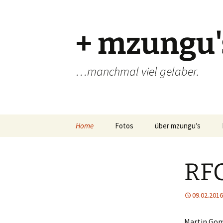
Zum
Inhalt
springen
+ mzungu'
…manchmal viel gelaber.
Home
Fotos
über mzungu’s
RF
09.02.2016
Martin Gom