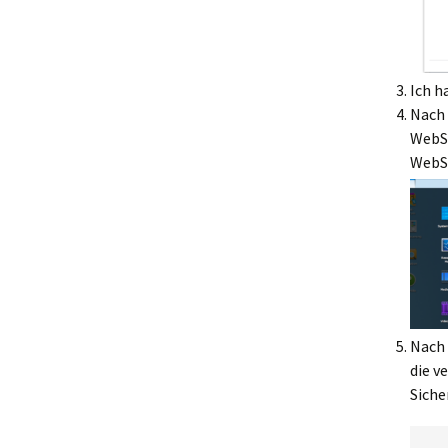
Ich h
Nach 
WebSh
WebSh
Nach 
die v
Siche