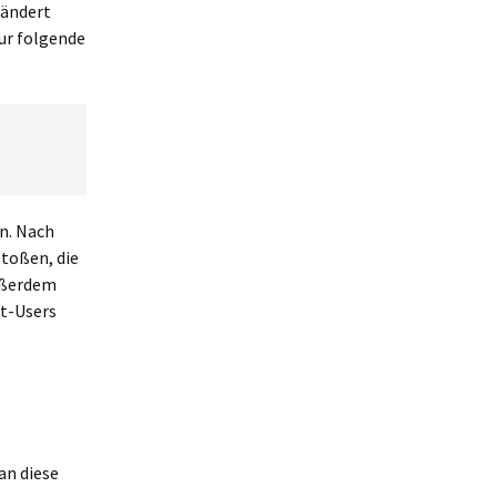
eändert
ur folgende
en. Nach
toßen, die
Außerdem
ot-Users
an diese