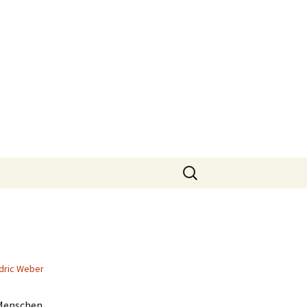
Suchen
nach:
dric Weber
 Menschen