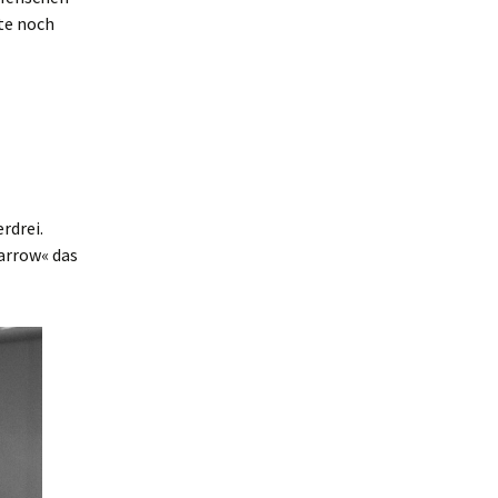
te noch
rdrei.
parrow« das