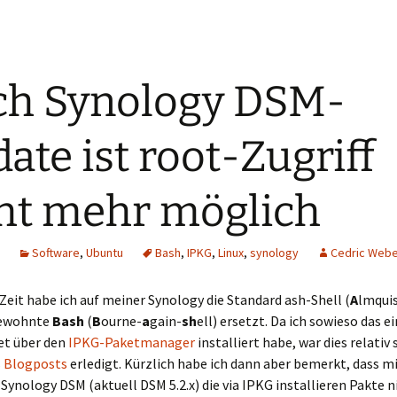
h Synology DSM-
ate ist root-Zugriff
ht mehr möglich
Software
,
Ubuntu
Bash
,
IPKG
,
Linux
,
synology
Cedric Web
 Zeit habe ich auf meiner Synology die Standard ash-Shell (
A
lmqui
gewohnte
Bash
(
B
ourne-
a
gain-
sh
ell) ersetzt. Da ich sowieso das e
et über den
IPKG-Paketmanager
installiert habe, war dies relativ
s Blogposts
erledigt. Kürzlich habe ich dann aber bemerkt, dass m
Synology DSM (aktuell DSM 5.2.x) die via IPKG installieren Pakte 