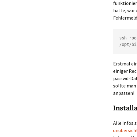
funktionier
hatte, war 
Fehlermeld
/opt/bi
Erstmal ein
einiger Re
passwd-Date
sollte man 
anpassen!
Install
Alle Infos 
unübersich