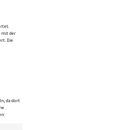
rtet.
 mit der
rt. Die
n, da dort
ine
en: