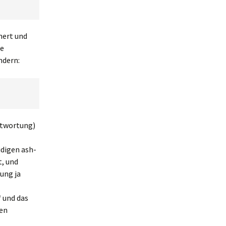
hert und
ne
ndern:
ntwortung)
idigen ash-
t, und
ung ja
 und das
den