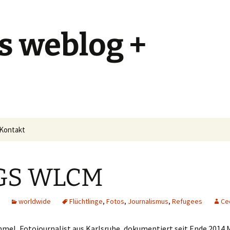
s weblog +
Kontakt
GS WLCM
worldwide
Flüchtlinge
,
Fotos
,
Journalismus
,
Refugees
Ce
mel, Fotojournalist aus Karlsruhe, dokumentiert seit Ende 2014