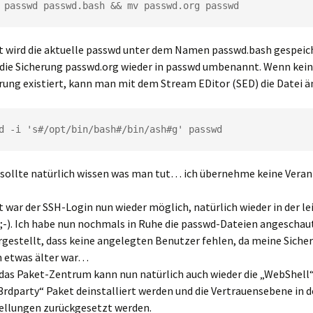
 passwd passwd.bash && mv passwd.org passwd
 wird die aktuelle passwd unter dem Namen passwd.bash gespeic
die Sicherung passwd.org wieder in passwd umbenannt. Wenn kei
rung existiert, kann man mit dem Stream EDitor (SED) die Datei ä
d -i 's#/opt/bin/bash#/bin/ash#g' passwd
sollte natürlich wissen was man tut… ich übernehme keine Vera
 war der SSH-Login nun wieder möglich, natürlich wieder in der le
 ;-). Ich habe nun nochmals in Ruhe die passwd-Dateien angeschau
rgestellt, dass keine angelegten Benutzer fehlen, da meine Sicher
 etwas älter war…
das Paket-Zentrum kann nun natürlich auch wieder die „WebShell“
 3rdparty“ Paket deinstalliert werden und die Vertrauensebene in 
ellungen zurückgesetzt werden.