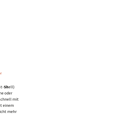
er
st-
Sh
ell)
ine oder
 schnell mit
it einem
nicht mehr