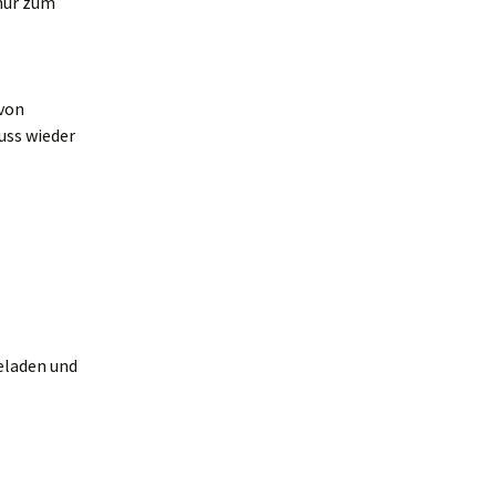
 nur zum
 von
uss wieder
eladen und