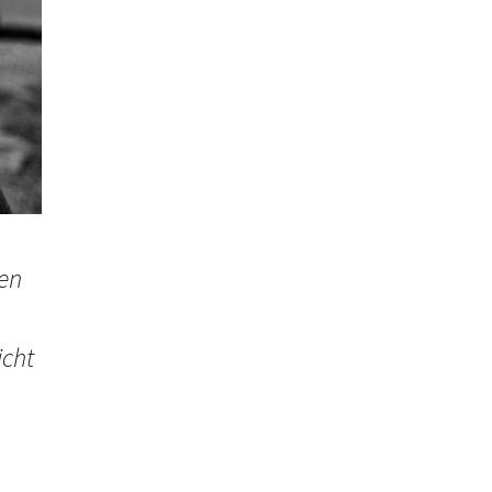
en
icht