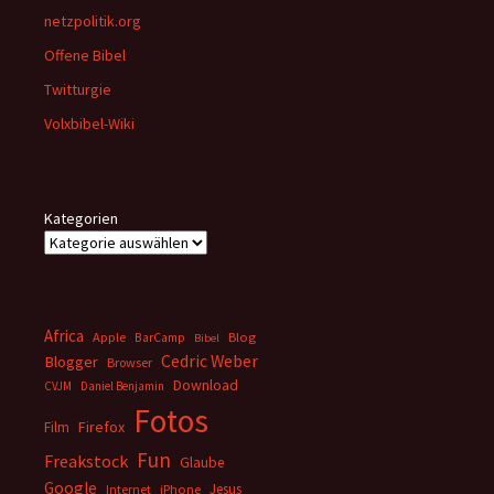
netzpolitik.org
Offene Bibel
Twitturgie
Volxbibel-Wiki
Kategorien
Africa
Apple
BarCamp
Blog
Bibel
Cedric Weber
Blogger
Browser
Download
CVJM
Daniel Benjamin
Fotos
Firefox
Film
Fun
Freakstock
Glaube
Google
Jesus
Internet
iPhone