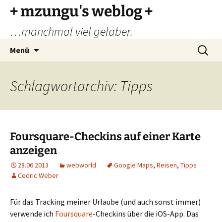
Zum
+ mzungu's weblog +
Inhalt
…manchmal viel gelaber.
springen
Suchen
Menü
nach:
Schlagwortarchiv: Tipps
Foursquare-Checkins auf einer Karte
anzeigen
28.06.2013
webworld
Google Maps
,
Reisen
,
Tipps
Cedric Weber
Für das Tracking meiner Urlaube (und auch sonst immer)
verwende ich
Foursquare
-Checkins über die iOS-App. Das