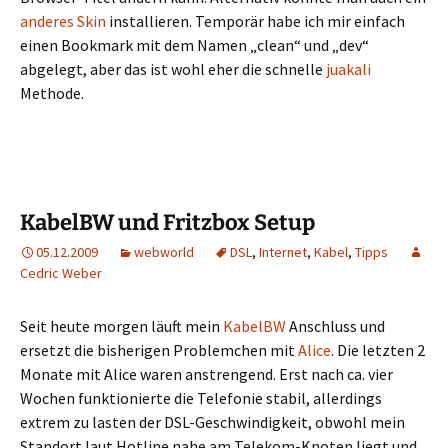
anderes Skin
installieren. Temporär habe ich mir einfach
einen Bookmark mit dem Namen „clean“ und „dev“
abgelegt, aber das ist wohl eher die schnelle
juakali
Methode.
KabelBW und Fritzbox Setup
05.12.2009
webworld
DSL
,
Internet
,
Kabel
,
Tipps
Cedric Weber
Seit heute morgen läuft mein
KabelBW
Anschluss und
ersetzt die bisherigen Problemchen mit
Alice
. Die letzten 2
Monate mit Alice waren anstrengend. Erst nach ca. vier
Wochen funktionierte die Telefonie stabil, allerdings
extrem zu lasten der DSL-Geschwindigkeit, obwohl mein
Standort laut Hotline nahe am Telekom-Knoten liegt und