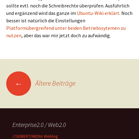
sollte evtl. noch die Schreibrechte überprüfen. Ausführlich
und ergänzend wird das ganze im
Ubuntu-Wiki erklärt
. Noch
besser ist natürlich die Einstellungen
Platformübergreifend unter beiden Betriebssytemen zu
nutzen
, aber das war mir jetzt doch zu aufwändig.
Beitragsnavigation
←
Ältere Beiträge
Enterprise2.0 / Web2.0
//SEIBERT/MEDIA Weblog