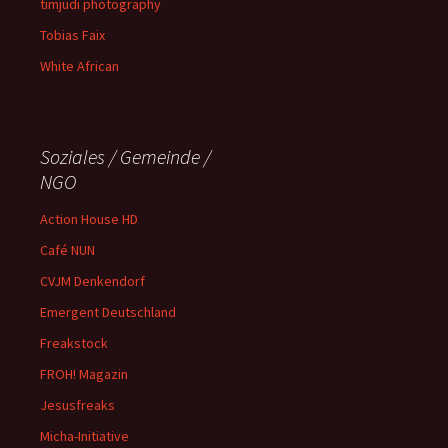
timjudi photography
Tobias Faix
White African
Soziales / Gemeinde /
NGO
Action House HD
Café NUN
CVJM Denkendorf
Emergent Deutschland
Freakstock
FROH! Magazin
Jesusfreaks
Micha-Initiative