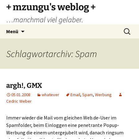
Zum
+ mzungu's weblog +
Inhalt
…manchmal viel gelaber.
springen
Suchen
Menü
nach:
Schlagwortarchiv: Spam
argh!, GMX
05.01.2008
whatever
Email
,
Spam
,
Werbung
Cedric Weber
Immer wieder die Mail vom gleichen Web.de-User im
Spamfolder, beim Einloggen eine penetrante Popup-
Werbung die einem untergejubelt wird, danach ringsum