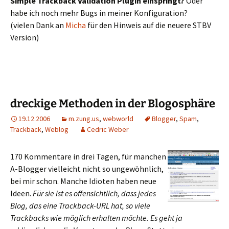
Simple Trackback Validation Plugin einspringt?
Oder
habe ich noch mehr Bugs in meiner Konfiguration?
(vielen Dank an
Micha
für den Hinweis auf die neuere STBV
Version)
dreckige Methoden in der Blogosphäre
19.12.2006
m.zung.us
,
webworld
Blogger
,
Spam
,
Trackback
,
Weblog
Cedric Weber
170 Kommentare in drei Tagen, für manchen
A-Blogger vielleicht nicht so ungewöhnlich,
bei mir schon. Manche Idioten haben neue
Ideen.
Für sie ist es offensichtlich, dass jedes
Blog, das eine Trackback-URL hat, so viele
Trackbacks wie möglich erhalten möchte. Es geht ja