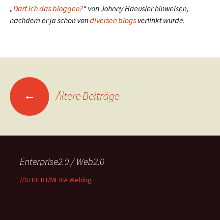
„
Darf ich das bloggen?
“ von Johnny Haeusler hinweisen,
nachdem er ja schon von
diversen blogs
verlinkt wurde.
Beitragsnavigation
←
Ältere Beiträge
Enterprise2.0 / Web2.0
//SEIBERT/MEDIA Weblog