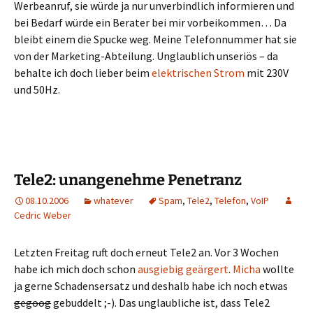
Werbeanruf, sie würde ja nur unverbindlich informieren und
bei Bedarf würde ein Berater bei mir vorbeikommen… Da
bleibt einem die Spucke weg. Meine Telefonnummer hat sie
von der Marketing-Abteilung. Unglaublich unseriös – da
behalte ich doch lieber beim
elektrischen Strom
mit 230V
und 50Hz.
Tele2: unangenehme Penetranz
08.10.2006
whatever
Spam
,
Tele2
,
Telefon
,
VoIP
Cedric Weber
Letzten Freitag ruft doch erneut Tele2 an. Vor 3 Wochen
habe ich mich doch schon
ausgiebig geärgert
.
Micha
wollte
ja gerne Schadensersatz und deshalb habe ich noch etwas
gegoog
gebuddelt ;-). Das unglaubliche ist, dass Tele2