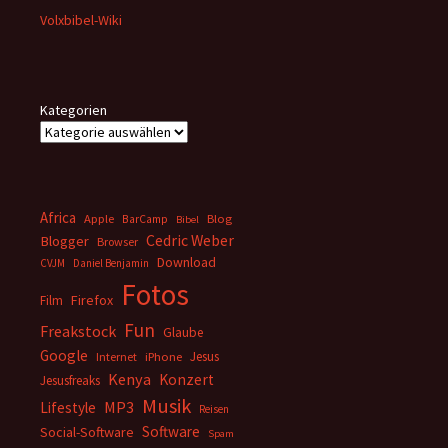
Volxbibel-Wiki
Kategorien
Africa
Apple
BarCamp
Blog
Bibel
Cedric Weber
Blogger
Browser
Download
CVJM
Daniel Benjamin
Fotos
Firefox
Film
Fun
Freakstock
Glaube
Google
Jesus
Internet
iPhone
Kenya
Konzert
Jesusfreaks
Musik
MP3
Lifestyle
Reisen
Software
Social-Software
Spam