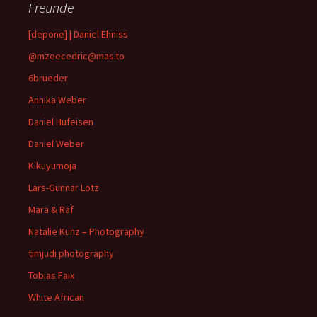
Freunde
[depone] | Daniel Ehniss
@mzeecedric@mas.to
6brueder
Annika Weber
Daniel Hufeisen
Daniel Weber
Kikuyumoja
Lars-Gunnar Lotz
Mara & Raf
Natalie Kunz – Photography
timjudi photography
Tobias Faix
White African