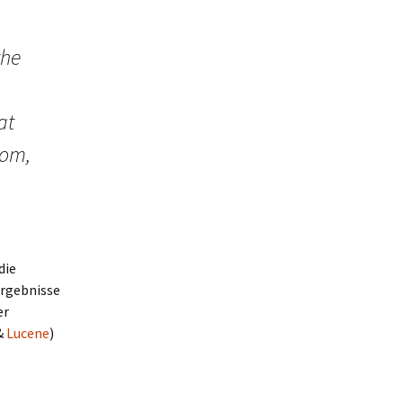
the
at
dom,
die
Ergebnisse
er
&
Lucene
)