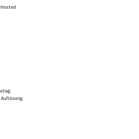
gehosted
stag.
 Auflösung.