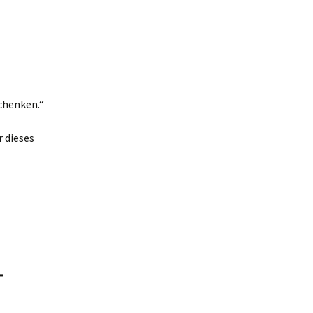
chenken.“
r dieses
–