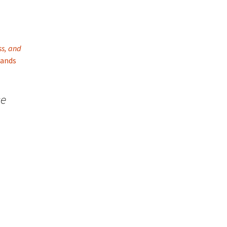
ss, and
lands
se