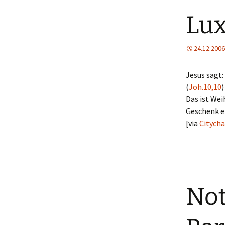
Lux
24.12.2006
Jesus sagt:
(
Joh.10,10
)
Das ist Wei
Geschenk e
[via
Citych
Not