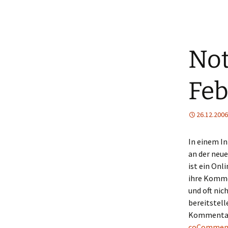
Not
Feb
26.12.2006
In einem In
an der neue
ist ein Onl
ihre Komme
und oft nic
bereitstell
Kommentare
coCommen