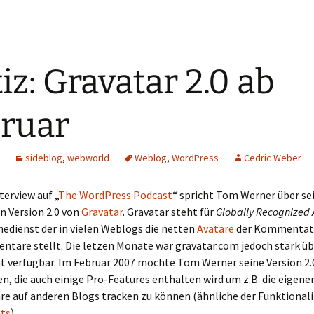
iz: Gravatar 2.0 ab
ruar
sideblog
,
webworld
Weblog
,
WordPress
Cedric Weber
terview auf „
The WordPress Podcast
“ spricht Tom Werner über se
n Version 2.0 von
Gravatar
. Gravatar steht für
Globally Recognized 
inedienst der in vielen Weblogs die netten
Avatare
der Kommentat
ntare stellt. Die letzen Monate war gravatar.com jedoch stark üb
ht verfügbar. Im Februar 2007 möchte Tom Werner seine Version 2.
en, die auch einige Pro-Features enthalten wird um z.B. die eigene
 auf anderen Blogs tracken zu können (ähnliche der Funktionali
ts
).