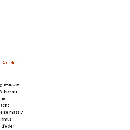
l
Cedric
gle-Suche
Wikiasari
ne.
racht
eise massiv
ithmus
lfe der