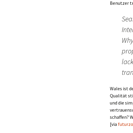
Benutzer t
Sear
Inte
Why 
prop
lack
tran
Wales ist 
Qualität st
und die sim
vertrauens
schaffen? W
[via
futurz