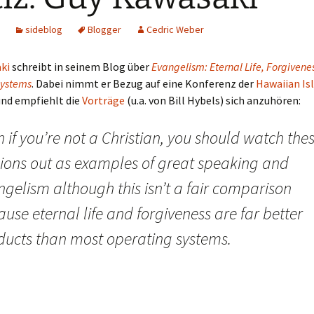
sideblog
Blogger
Cedric Weber
ki
schreibt in seinem Blog über
Evangelism: Eternal Life, Forgivene
Systems
. Dabei nimmt er Bezug auf eine Konferenz der
Hawaiian Is
nd empfiehlt die
Vorträge
(u.a. von Bill Hybels) sich anzuhören:
 if you’re not a Christian, you should watch the
sions out as examples of great speaking and
gelism although this isn’t a fair comparison
use eternal life and forgiveness are far better
ducts than most operating systems.