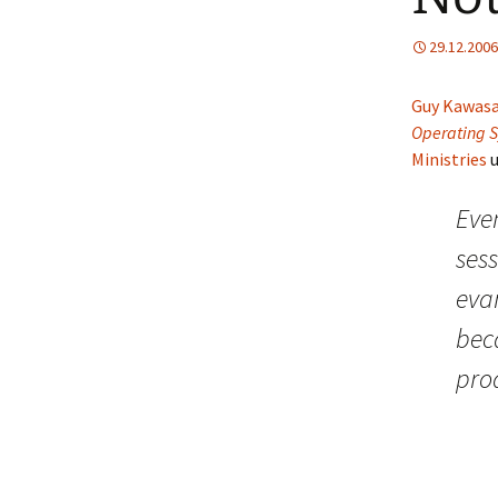
29.12.2006
Guy Kawasa
Operating 
Ministries
u
Even
ses
evan
beca
pro