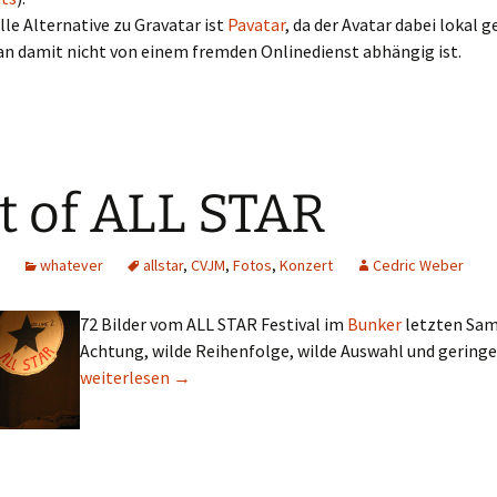
lle Alternative zu Gravatar ist
Pavatar
, da der Avatar dabei lokal 
an damit nicht von einem fremden Onlinedienst abhängig ist.
t of ALL STAR
whatever
allstar
,
CVJM
,
Fotos
,
Konzert
Cedric Weber
72 Bilder vom ALL STAR Festival im
Bunker
letzten Sam
Achtung, wilde Reihenfolge, wilde Auswahl und geringe
best of ALL STAR
weiterlesen
→