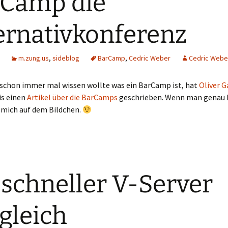
Camp die
ernativkonferenz
m.zung.us
,
sideblog
BarCamp
,
Cedric Weber
Cedric Webe
e schon immer mal wissen wollte was ein BarCamp ist, hat
Oliver G
is einen
Artikel über die BarCamps
geschrieben. Wenn man genau 
 mich auf dem Bildchen.
 schneller V-Server
gleich