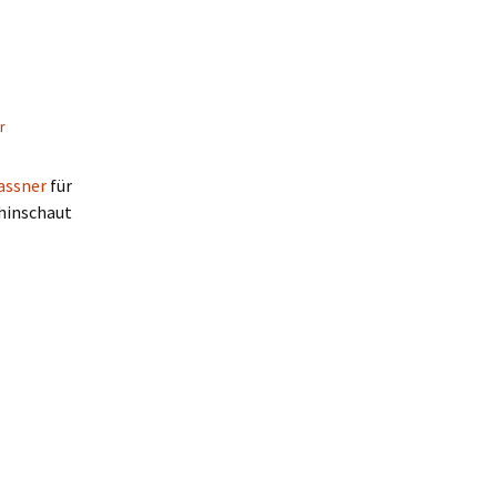
r
assner
für
hinschaut