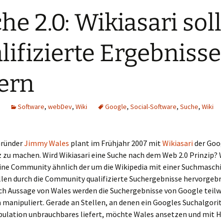
he 2.0: Wikiasari sol
lifizierte Ergebnisse
fern
Software
,
webDev
,
Wiki
Google
,
Social-Software
,
Suche
,
Wiki
Gründer
Jimmy Wales
plant im Frühjahr 2007 mit
Wikiasari
der Goo
zu machen. Wird Wikiasari eine Suche nach dem Web 2.0 Prinzip? 
eine Community ähnlich der um die Wikipedia mit einer Suchmaschi
llen durch die Community qualifizierte Suchergebnisse hervorgeb
ch Aussage von Wales werden die Suchergebnisse von Google teilw
 manipuliert. Gerade an Stellen, an denen ein Googles Suchalgor
pulation unbrauchbares liefert, möchte Wales ansetzen und mit Hi