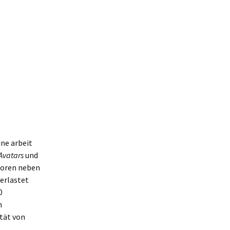
ine arbeit
Avatars
und
oren neben
erlastet
0
n
tät von