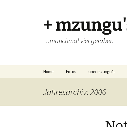
Zum
Inhalt
springen
+ mzungu'
…manchmal viel gelaber.
Home
Fotos
über mzungu’s
Jahresarchiv: 2006
Not