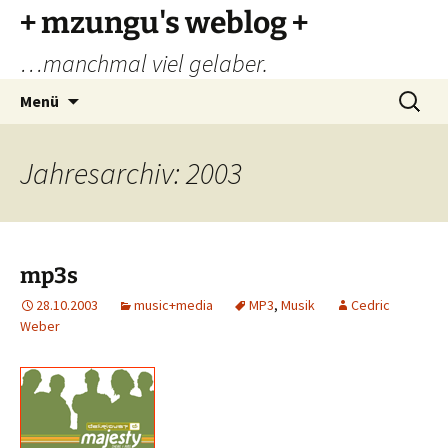
Zum
+ mzungu's weblog +
Inhalt
…manchmal viel gelaber.
springen
Suchen
Menü
nach:
Jahresarchiv: 2003
mp3s
28.10.2003
music+media
MP3
,
Musik
Cedric
Weber