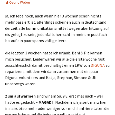
Cedric Weber
ja, ich lebe noch, auch wenn hier 3 wochen schon nichts
mehr passiert ist. allerdings scheinen auch in deutschland
derzeit alle kommunikationsmittel wegen überhitzung auf
eis gelegt zu sein, jedenfalls herrscht in meinem postfach
bis auf ein paar spams völlige leere.
die letzten 3 wochen hatte ich urlaub. Beni & Pit kamen
mich besuchen. Leider waren wir alle die erste woche fast
ausschliesslich damit beschäftigt einen LKW von
DIGUNA
zu
reparieren, mit dem wir dann zusammen mit ein paar
Diguna-volunteers und Katja, Stephan, Simone & Uli
unterwegs waren.
Zum aufwärmen
sind wir am Sa. 9.8. erst mal nach – wer
hätte es gedacht –
MAGADI
. Nachdem ich ja seit märz hier
in nairobi so mehr oder weniger vor mich hinfriere taten die
warme briese und die heissen quellen echt gut.