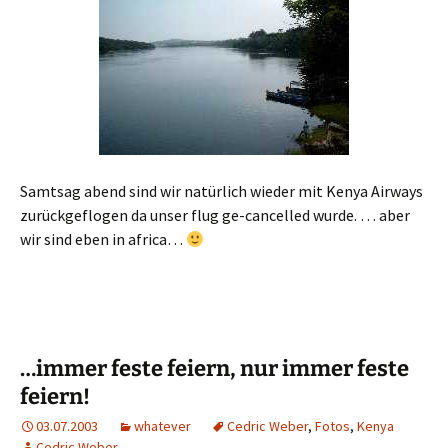
Samtsag abend sind wir natürlich wieder mit Kenya Airways
zurückgeflogen da unser flug ge-cancelled wurde. … aber
wir sind eben in africa…
…immer feste feiern, nur immer feste
feiern!
03.07.2003
whatever
Cedric Weber
,
Fotos
,
Kenya
Cedric Weber