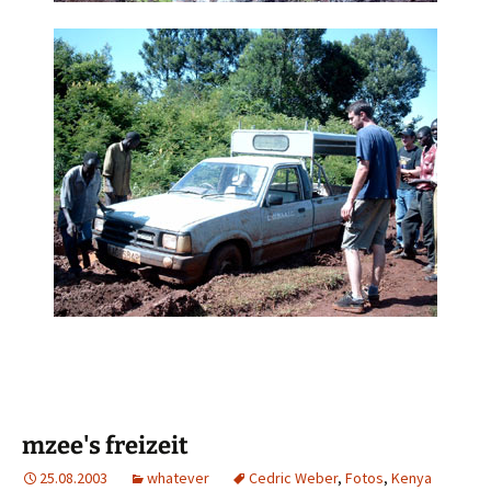
mzee's freizeit
25.08.2003
whatever
Cedric Weber
,
Fotos
,
Kenya