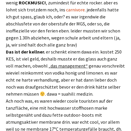
wenig
ROCKMUSIC!
, zumindest für echte rocker. aber es
lohnt sich trotzdem noch, ins
carnivore
. jedenfalls hatte
ich gut spass, glaub ich, oder? es war irgendwie die
abschlusfete von der oberstufe der MGS, oder so, die
inoffiezielle vor den ferien eben. leider mussten wir schon
gegen 1.30h abziehen, wegen schule arbeit und eltern (ja,
ja, wir sind halt doch alle ganz brav)
Das ist der kellner.
er schenkt einem dawa ein. kostet 250
KES, ist viel geld, deshalb musste er das glass auch ganz
voll machen, obwohl
„das management“
genau vorschreibt
wieviel reinkommt von vodka honig und limonen. es war
echt ne harte verhandlung, aber er hat dann lieber doch
noch was draufgeschüttet bevor er den drink hätte selber
nehmen müssen
. dawa = suahili: medizin.
Ach noch was, es waren wieder coole touristen auf der
tanzfläche, eine mit hochwasser stoffhosen marke
selbstgenäht und dazu fette outdoor-boots mit
atmungsaktiver membrane drin. war echt cool, vor allem
weil so ne membrane 17°C temperaturgefälle braucht, dh.