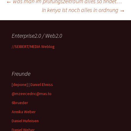
Beitragsnavigation
←
was man im prüfungszeitraum alles so findet…
in kenya ist noch alles in ordnung
→
Enterprise2.0 / Web2.0
//SEIBERT/MEDIA Weblog
Freunde
[depone] | Daniel Ehniss
@mzeecedric@mas.to
6brueder
Annika Weber
Daniel Hufeisen
Daniel Weber