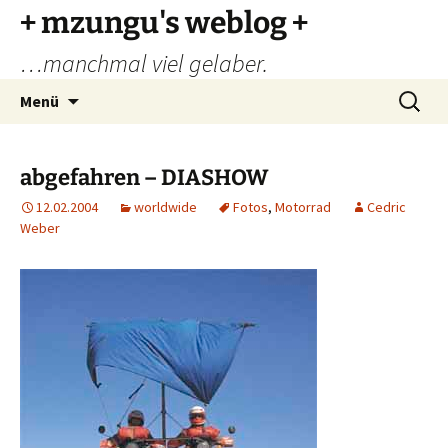
Zum
+ mzungu's weblog +
Inhalt
…manchmal viel gelaber.
springen
Suchen
Menü
nach:
abgefahren – DIASHOW
12.02.2004
worldwide
Fotos
,
Motorrad
Cedric
Weber