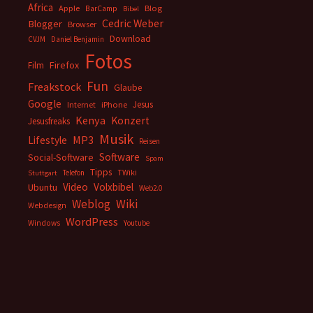
Africa
Apple
BarCamp
Blog
Bibel
Cedric Weber
Blogger
Browser
Download
CVJM
Daniel Benjamin
Fotos
Firefox
Film
Fun
Freakstock
Glaube
Google
Jesus
Internet
iPhone
Kenya
Konzert
Jesusfreaks
Musik
MP3
Lifestyle
Reisen
Software
Social-Software
Spam
Tipps
Telefon
TWiki
Stuttgart
Video
Volxbibel
Ubuntu
Web2.0
Weblog
Wiki
Webdesign
WordPress
Windows
Youtube