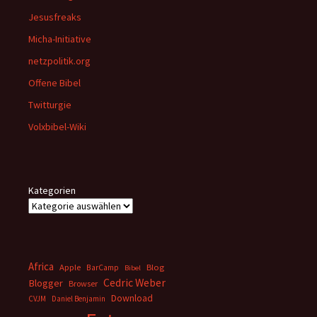
Jesusfreaks
Micha-Initiative
netzpolitik.org
Offene Bibel
Twitturgie
Volxbibel-Wiki
Kategorien
Africa
Apple
BarCamp
Blog
Bibel
Cedric Weber
Blogger
Browser
Download
CVJM
Daniel Benjamin