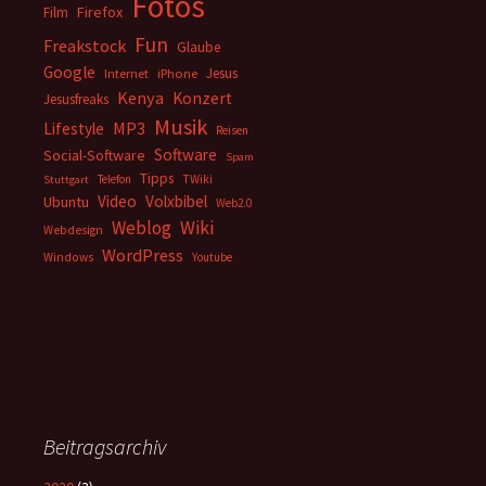
Fotos
Firefox
Film
Fun
Freakstock
Glaube
Google
Jesus
Internet
iPhone
Kenya
Konzert
Jesusfreaks
Musik
MP3
Lifestyle
Reisen
Software
Social-Software
Spam
Tipps
Telefon
TWiki
Stuttgart
Video
Volxbibel
Ubuntu
Web2.0
Weblog
Wiki
Webdesign
WordPress
Windows
Youtube
Beitragsarchiv