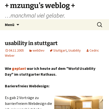
Zum
+ mzungu's weblog +
Inhalt
…manchmal viel gelaber.
springen
Suchen
Menü
nach:
usability in stuttgart
04.11.2005
webDev
Stuttgart
,
Usability
Cedric
Weber
Wie
geplant
war ich heute auf dem "World Usability
Day" im stuttgarter Rathaus.
Barierefreies Webdesign:
Es gab 2 Vorträge zu
barrierfreiem Webdesign die