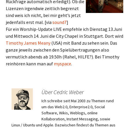
Rückfrage automatisch erledigt). Ob die
Lizenzen irgendwie zeitlich begrenzt
sind weis ich nicht, bei mir geht’s jetzt
jedenfalls erst mal. [via
sound7
]
Für ein Worship-Update LIVE empfehle ich Dienstag 13.Juni
und Mittwoch 14. Juni die City Chapel in Stuttgart. Dort wird
Timothy James Meany
(USA) mit Band zu sehen sein. Das
ganze jeweils zwischen den Spielübertragungen also
vermutlich abends ab 19.50h (Rahel, HILFE?). Bei Timothy
reinhören kann man auf
myspace
.
Über Cedric Weber
Ich schreibe seit Mai 2003 zu Themen rund
um das Web2.0, Enterprise2.0, Social
Software, Wikis, Weblogs, online
Kollaboration, Instant Messaging, sowie
Linux / Ubuntu und Apple. Dazwischen findest du Themen aus