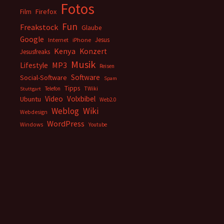
Fotos
Firefox
Film
Fun
Freakstock
Glaube
Google
Jesus
Internet
iPhone
Kenya
Konzert
Jesusfreaks
Musik
MP3
Lifestyle
Reisen
Software
Social-Software
Spam
Tipps
Telefon
TWiki
Stuttgart
Video
Volxbibel
Ubuntu
Web2.0
Weblog
Wiki
Webdesign
WordPress
Windows
Youtube