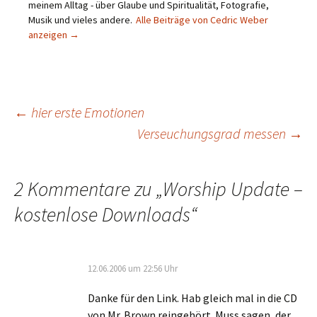
meinem Alltag - über Glaube und Spiritualität, Fotografie,
Musik und vieles andere.
Alle Beiträge von Cedric Weber
anzeigen
→
Beitragsnavigation
←
hier erste Emotionen
Verseuchungsgrad messen
→
2 Kommentare zu „
Worship Update –
kostenlose Downloads
“
12.06.2006 um 22:56 Uhr
Danke für den Link. Hab gleich mal in die CD
von Mr. Brown reingehört. Muss sagen, der