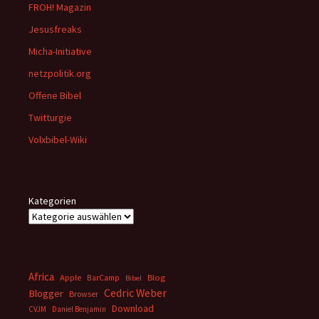
FROH! Magazin
Jesusfreaks
Micha-Initiative
netzpolitik.org
Offene Bibel
Twitturgie
Volxbibel-Wiki
Kategorien
Africa
Apple
BarCamp
Blog
Bibel
Cedric Weber
Blogger
Browser
Download
CVJM
Daniel Benjamin