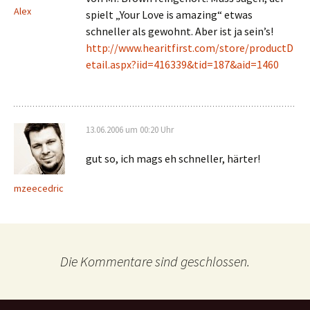
Alex
spielt „Your Love is amazing“ etwas
schneller als gewohnt. Aber ist ja sein’s!
http://www.hearitfirst.com/store/productD
etail.aspx?iid=416339&tid=187&aid=1460
13.06.2006 um 00:20 Uhr
gut so, ich mags eh schneller, härter!
mzeecedric
Die Kommentare sind geschlossen.