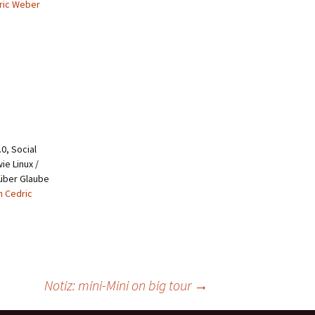
ric Weber
0, Social
ie Linux /
 über Glaube
n Cedric
Notiz: mini-Mini on big tour
→