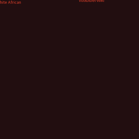
Volxbibel-Wiki
hite African