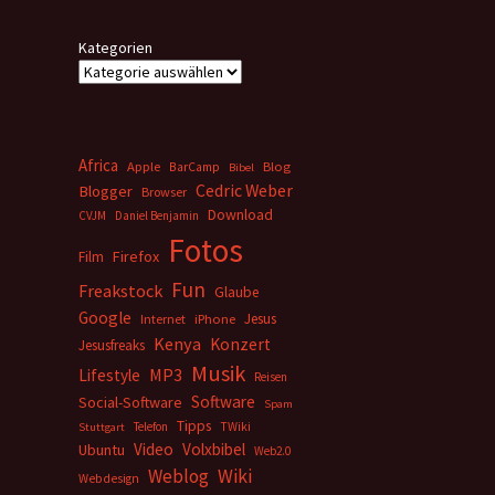
Kategorien
Africa
Apple
BarCamp
Blog
Bibel
Cedric Weber
Blogger
Browser
Download
CVJM
Daniel Benjamin
Fotos
Firefox
Film
Fun
Freakstock
Glaube
Google
Jesus
Internet
iPhone
Kenya
Konzert
Jesusfreaks
Musik
MP3
Lifestyle
Reisen
Software
Social-Software
Spam
Tipps
Telefon
TWiki
Stuttgart
Video
Volxbibel
Ubuntu
Web2.0
Weblog
Wiki
Webdesign