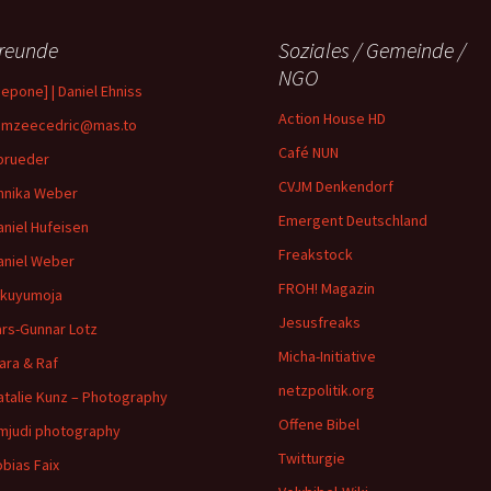
reunde
Soziales / Gemeinde /
NGO
depone] | Daniel Ehniss
Action House HD
mzeecedric@mas.to
Café NUN
brueder
CVJM Denkendorf
nnika Weber
Emergent Deutschland
aniel Hufeisen
Freakstock
aniel Weber
FROH! Magazin
ikuyumoja
Jesusfreaks
ars-Gunnar Lotz
Micha-Initiative
ara & Raf
netzpolitik.org
atalie Kunz – Photography
Offene Bibel
imjudi photography
Twitturgie
obias Faix