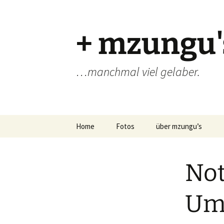
Zum
Inhalt
springen
+ mzungu'
…manchmal viel gelaber.
Home
Fotos
über mzungu’s
Not
Umf