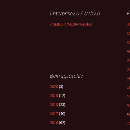
Enterprise2.0 / Web2.0
F
//SEIBERT/MEDIA Weblog
[
@
6
A
D
D
Beitragsarchiv
K
2020
(3)
L
2019
(12)
M
2018
(23)
N
2017
(40)
t
2016
(62)
T