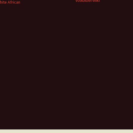
Volxbibel-Wiki
hite African