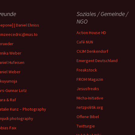
reunde
Soziales / Gemeinde /
NGO
depone] | Daniel Ehniss
Action House HD
mzeecedric@mas.to
Café NUN
brueder
CVJM Denkendorf
nnika Weber
Emergent Deutschland
aniel Hufeisen
Freakstock
aniel Weber
FROH! Magazin
ikuyumoja
Jesusfreaks
ars-Gunnar Lotz
Micha-Initiative
ara & Raf
netzpolitik.org
atalie Kunz – Photography
Offene Bibel
imjudi photography
Twitturgie
obias Faix