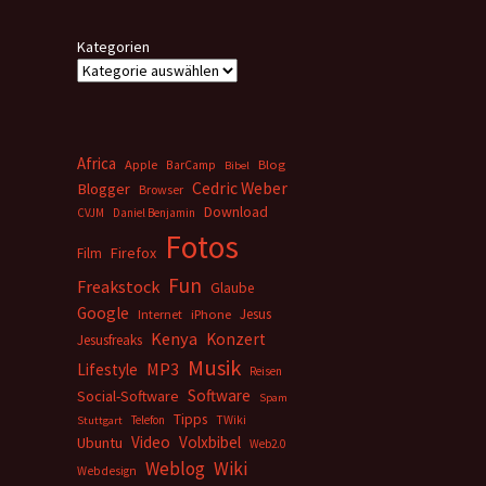
Kategorien
Africa
Apple
BarCamp
Blog
Bibel
Cedric Weber
Blogger
Browser
Download
CVJM
Daniel Benjamin
Fotos
Firefox
Film
Fun
Freakstock
Glaube
Google
Jesus
Internet
iPhone
Kenya
Konzert
Jesusfreaks
Musik
MP3
Lifestyle
Reisen
Software
Social-Software
Spam
Tipps
Telefon
TWiki
Stuttgart
Video
Volxbibel
Ubuntu
Web2.0
Weblog
Wiki
Webdesign