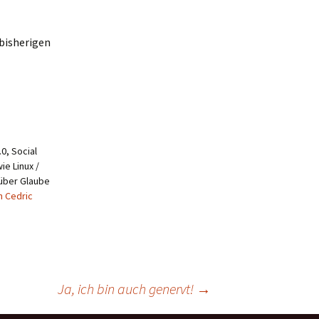
 bisherigen
0, Social
ie Linux /
 über Glaube
n Cedric
Ja, ich bin auch genervt!
→