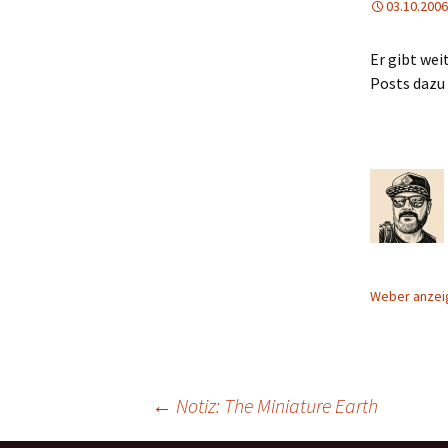
03.10.2006
Er gibt wei
Posts dazu
Weber anze
Beitragsnavigation
←
Notiz: The Miniature Earth