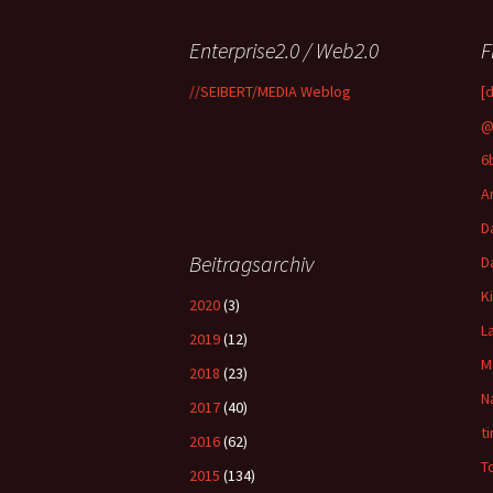
Enterprise2.0 / Web2.0
F
//SEIBERT/MEDIA Weblog
[
@
6
A
D
Beitragsarchiv
D
K
2020
(3)
L
2019
(12)
M
2018
(23)
N
2017
(40)
t
2016
(62)
T
2015
(134)