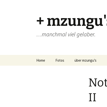
Zum
Inhalt
springen
+ mzungu'
…manchmal viel gelaber.
Home
Fotos
über mzungu’s
Not
II