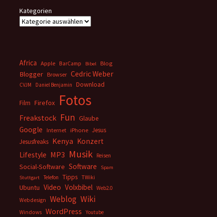
Kategorien
Africa
Apple
BarCamp
Blog
Bibel
Cedric Weber
Blogger
Browser
Download
CVJM
Daniel Benjamin
Fotos
Firefox
Film
Fun
Freakstock
Glaube
Google
Jesus
Internet
iPhone
Kenya
Konzert
Jesusfreaks
Musik
MP3
Lifestyle
Reisen
Software
Social-Software
Spam
Tipps
Telefon
TWiki
Stuttgart
Video
Volxbibel
Ubuntu
Web2.0
Weblog
Wiki
Webdesign
WordPress
Windows
Youtube