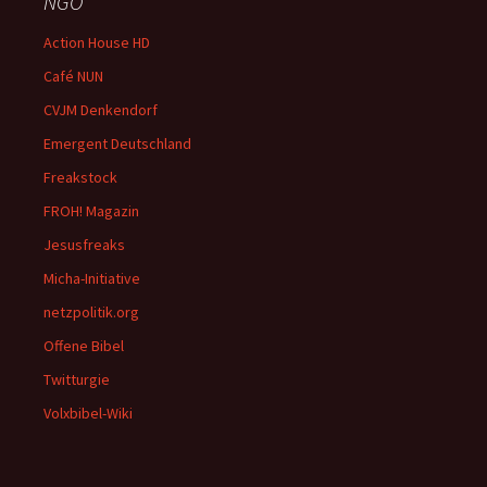
NGO
Action House HD
Café NUN
CVJM Denkendorf
Emergent Deutschland
Freakstock
FROH! Magazin
Jesusfreaks
Micha-Initiative
netzpolitik.org
Offene Bibel
Twitturgie
Volxbibel-Wiki