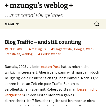
Zum
+ mzungu's weblog +
Inhalt
…manchmal viel gelaber.
springen
Suchen
Menü
nach:
Blog Traffic – and still counting
03.11.2006
m.zung.us
Blogstatistik
,
Google
,
Web-
Statistiken
,
Weblog
Cedric Weber
Damals, 2003 …. beim
ersten Post
hat es mich nicht
wirklich interessiert. Aber irgendwann wird man dann doch
neugierig viele Besucher sich täglich tummeln. Nach 3 1/2
Jahren ist es an Zeit ein paar Traffic-Zahlen zu
veröffentlichen (aber mit Robert sollte man
besser nicht
vergleichen
). In den ersten Monaten gab es
durchschnittlich 7 Besuche täglich und ich möchte nicht