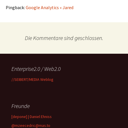
Pingback:
Google Analytics « Jared
Die Kommentare sind geschlossen.
Enterprise2.0 / Web2.0
//SEIBERT/MEDIA Weblog
Freunde
[depone] | Daniel Ehniss
@mzeecedric@mas.to