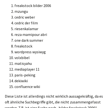
freakstock bilder 2006
mzungu
cedric weber
cedric der film
riesenkalamar
reza mamipour abri
one dark summer
freakstock
wordpress wysiwyg
volxbibel
matisyahu
mediaplayer 11
paris-peking
dekiwiki
confluence wiki
Diese Liste ist allerdings nicht wirklich aussagekräftig, da es
oft ähnliche Suchbegriffe gibt, die nicht zusammengefasst
werden. Z.B. ist eine Suche nach „bilder freakstock 2006“