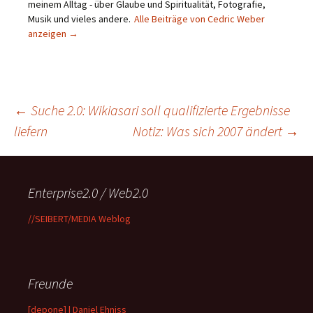
meinem Alltag - über Glaube und Spiritualität, Fotografie,
Musik und vieles andere.
Alle Beiträge von Cedric Weber
anzeigen
→
Beitragsnavigation
←
Suche 2.0: Wikiasari soll qualifizierte Ergebnisse
liefern
Notiz: Was sich 2007 ändert
→
Enterprise2.0 / Web2.0
//SEIBERT/MEDIA Weblog
Freunde
[depone] | Daniel Ehniss