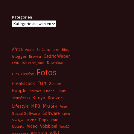
Kategorien
Africa
Apple
BarCamp
Blog
Bibel
Cedric Weber
Blogger
Browser
Download
CVJM
Daniel Benjamin
Fotos
Firefox
Film
Fun
Freakstock
Glaube
Google
Jesus
Internet
iPhone
Kenya
Konzert
Jesusfreaks
Musik
MP3
Lifestyle
Reisen
Software
Social-Software
Spam
Tipps
Telefon
TWiki
Stuttgart
Video
Volxbibel
Ubuntu
Web2.0
Weblog
Wiki