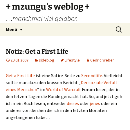
Zum
+ mzungu's weblog +
Inhalt
…manchmal viel gelaber.
springen
Suchen
Menü
nach:
Notiz: Get a First Life
29.01.2007
sideblog
Lifestyle
Cedric Weber
Get a First Life
ist eine Satire-Seite zu
Secondlife
. Vielleicht
sollte man dazu den krassen Bericht „
Der soziale Verfall
eines Menschen
“ im
World of Warcraft
Forum lesen, der in
den letzen Tagen die Runde gemacht hat. So, und jetzt geh
ich mein Buch lesen, entweder
dieses
oder
jenes
oder ein
anderes von den 5en die ich in den letzten Monaten
angefangenen habe…