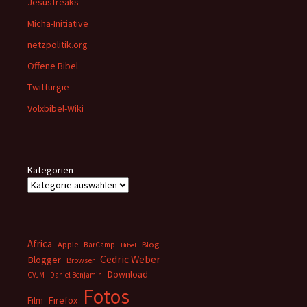
Jesusfreaks
Micha-Initiative
netzpolitik.org
Offene Bibel
Twitturgie
Volxbibel-Wiki
Kategorien
Africa
Apple
BarCamp
Blog
Bibel
Cedric Weber
Blogger
Browser
Download
CVJM
Daniel Benjamin
Fotos
Firefox
Film