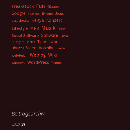
Fun
Freakstock
Glaube
Google
Jesus
Internet
iPhone
Kenya
Konzert
Jesusfreaks
Musik
MP3
Lifestyle
Reisen
Software
Social-Software
Spam
Tipps
Telefon
TWiki
Stuttgart
Video
Volxbibel
Ubuntu
Web2.0
Weblog
Wiki
Webdesign
WordPress
Windows
Youtube
Beitragsarchiv
2020
(3)