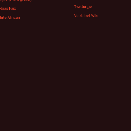
Twitturgie
obias Faix
Volxbibel-Wiki
hite African