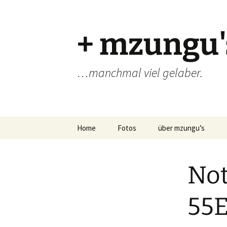
Zum
Inhalt
springen
+ mzungu'
…manchmal viel gelaber.
Home
Fotos
über mzungu’s
Not
55E