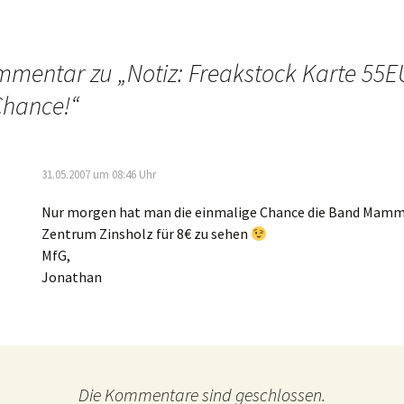
mmentar zu „
Notiz: Freakstock Karte 55E
Chance!
“
31.05.2007 um 08:46 Uhr
Nur morgen hat man die einmalige Chance die Band Mam
Zentrum Zinsholz für 8€ zu sehen
MfG,
Jonathan
Die Kommentare sind geschlossen.