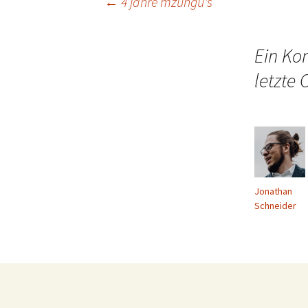
Beitragsnavigation
←
4 jahre mzungu's
Ein Ko
letzte 
Jonathan
Schneider