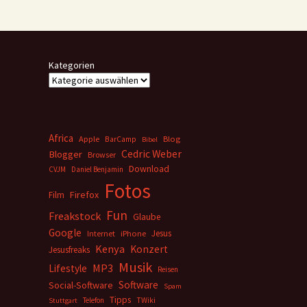
Kategorien
Africa
Apple
BarCamp
Blog
Bibel
Cedric Weber
Blogger
Browser
Download
CVJM
Daniel Benjamin
Fotos
Firefox
Film
Fun
Freakstock
Glaube
Google
Jesus
Internet
iPhone
Kenya
Konzert
Jesusfreaks
Musik
MP3
Lifestyle
Reisen
Software
Social-Software
Spam
Tipps
Telefon
TWiki
Stuttgart