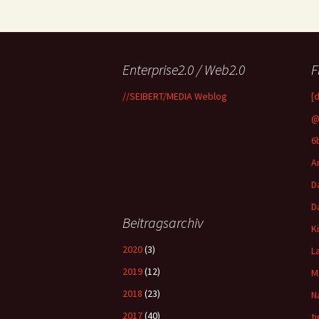
Enterprise2.0 / Web2.0
F
//SEIBERT/MEDIA Weblog
[
@
6
A
D
D
Beitragsarchiv
K
2020
(3)
L
2019
(12)
M
2018
(23)
N
2017
(40)
t