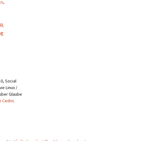
ks
,
UR
.
ng
0, Social
ie Linux /
 über Glaube
n Cedric