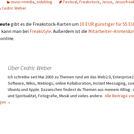
music+media
,
sideblog
Festival
,
Freakstock
,
Jesus
,
Jesusfrea
Cedric Weber
heute
gibt es die Freakstock-Karten um
10 EUR günstiger für 55 E
 kann man bei
Freakstyle
. Außerdem ist die
Mitarbeiter-Anmeldu
online.
Über Cedric Weber
Ich schreibe seit Mai 2003 zu Themen rund um das Web2.0, Enterprise2.
Software, Wikis, Weblogs, online Kollaboration, Instant Messaging, sow
Ubuntu und Apple. Dazwischen findest du Themen aus meinem Alltag -
und Spiritualität, Fotografie, Musik und vieles andere.
Alle Beiträge vo
igen
→