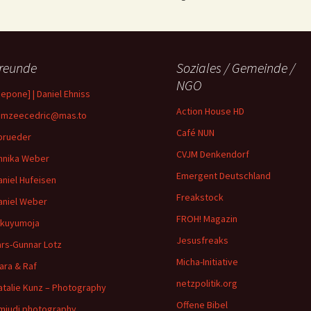
reunde
Soziales / Gemeinde /
NGO
depone] | Daniel Ehniss
Action House HD
mzeecedric@mas.to
Café NUN
brueder
CVJM Denkendorf
nnika Weber
Emergent Deutschland
aniel Hufeisen
Freakstock
aniel Weber
FROH! Magazin
ikuyumoja
Jesusfreaks
ars-Gunnar Lotz
Micha-Initiative
ara & Raf
netzpolitik.org
atalie Kunz – Photography
Offene Bibel
imjudi photography