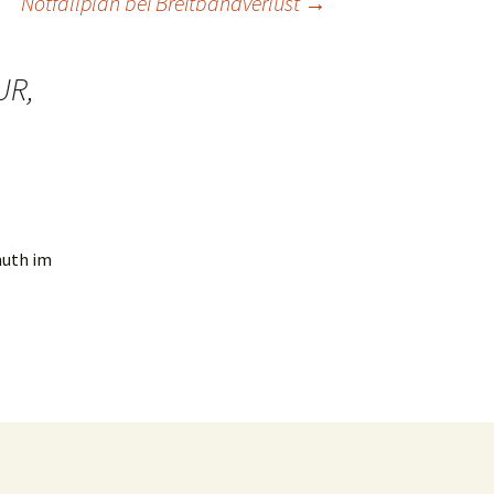
Notfallplan bei Breitbandverlust
→
UR,
muth im