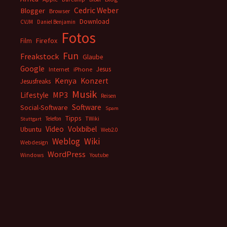
Cedric Weber
Blogger
Browser
Download
CVJM
Daniel Benjamin
Fotos
Firefox
Film
Fun
Freakstock
Glaube
Google
Jesus
Internet
iPhone
Kenya
Konzert
Jesusfreaks
Musik
MP3
Lifestyle
Reisen
Software
Social-Software
Spam
Tipps
Telefon
TWiki
Stuttgart
Video
Volxbibel
Ubuntu
Web2.0
Weblog
Wiki
Webdesign
WordPress
Windows
Youtube