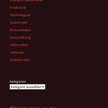
Emergent Deutschland
Freakstock
FROH! Magazin
Jesusfreaks
Micha-Initiative
netzpolitik.org
Offene Bibel
Twitturgie
Volxbibel-Wiki
Kategorien
Africa
Apple
BarCamp
Blog
Bibel