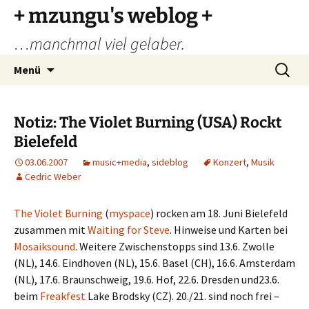
Zum
+ mzungu's weblog +
Inhalt
…manchmal viel gelaber.
springen
Suchen
Menü
nach:
Notiz: The Violet Burning (USA) Rockt
Bielefeld
03.06.2007
music+media
,
sideblog
Konzert
,
Musik
Cedric Weber
The Violet Burning
(
myspace
) rocken am 18. Juni Bielefeld
zusammen mit
Waiting for Steve
. Hinweise und Karten bei
Mosaiksound
. Weitere Zwischenstopps sind 13.6. Zwolle
(NL), 14.6. Eindhoven (NL), 15.6. Basel (CH), 16.6. Amsterdam
(NL), 17.6. Braunschweig, 19.6. Hof, 22.6. Dresden und23.6.
beim
Freakfest
Lake Brodsky (CZ). 20./21. sind noch frei –