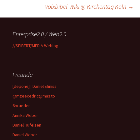
Beitragsnavigation
Volxbibel-Wiki @ Kirchentag Köln
→
Enterprise2.0 / Web2.0
//SEIBERT/MEDIA Weblog
Freunde
[depone] | Daniel Ehniss
@mzeecedric@mas.to
6brueder
Annika Weber
Daniel Hufeisen
Daniel Weber