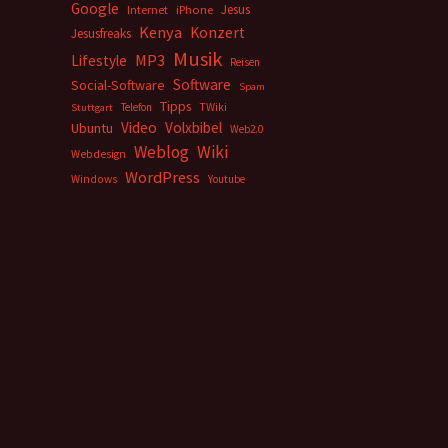
Google
Jesus
Internet
iPhone
Kenya
Konzert
Jesusfreaks
Musik
MP3
Lifestyle
Reisen
Software
Social-Software
Spam
Tipps
Telefon
TWiki
Stuttgart
Video
Volxbibel
Ubuntu
Web2.0
Weblog
Wiki
Webdesign
WordPress
Windows
Youtube