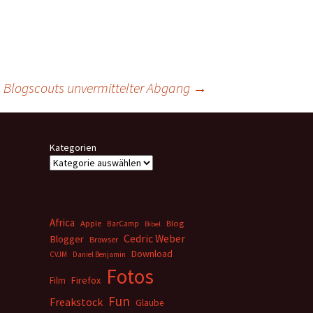
Blogscouts unvermittelter Abgang
→
Kategorien
Africa
Apple
BarCamp
Blog
Bibel
Cedric Weber
Blogger
Browser
Download
CVJM
Daniel Benjamin
Fotos
Firefox
Film
Fun
Freakstock
Glaube