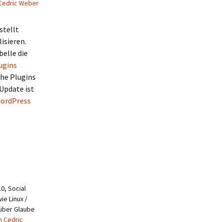
Cedric Weber
stellt
isieren.
elle die
ugins
he Plugins
 Update ist
ordPress
0, Social
ie Linux /
 über Glaube
n Cedric