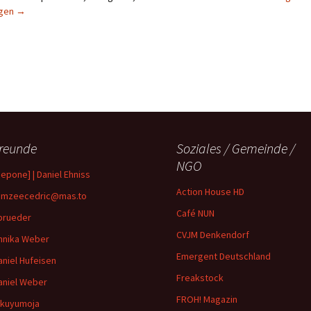
igen
→
reunde
Soziales / Gemeinde /
NGO
depone] | Daniel Ehniss
Action House HD
mzeecedric@mas.to
Café NUN
brueder
CVJM Denkendorf
nnika Weber
Emergent Deutschland
aniel Hufeisen
Freakstock
aniel Weber
FROH! Magazin
ikuyumoja