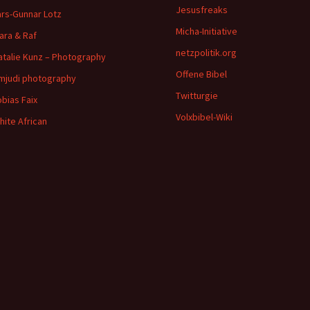
Jesusfreaks
ars-Gunnar Lotz
Micha-Initiative
ara & Raf
netzpolitik.org
atalie Kunz – Photography
Offene Bibel
imjudi photography
Twitturgie
obias Faix
Volxbibel-Wiki
hite African