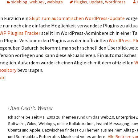
sideblog
,
webDev
,
weblogs
Plugins
,
Update
,
WordPress
h kürzlich ein
Skipt zum automatischen WordPress-Update
vorge
e nur noch eine einfache Möglichkeit verwendete Plugins zu aktual
WP Plugins Tracker
stellt im WordPress-Adminbereich in einer Tab
en Plugin-Versionen den Plugins aus der inoffiziellen
WordPress Pl
egenüber. Dadurch bekommt man sehr schnell den Überblick welc
Version vorliegen und kann diese aktualisieren. Ein automatisches
möglich. Außerdem würde ich einen Abgleich mit dem offiziellen
W
pository
bevorzugen.
ub
]
Über Cedric Weber
Ich schreibe seit Mai 2003 zu Themen rund um das Web2.0, Enterprise2.
Software, Wikis, Weblogs, online Kollaboration, Instant Messaging, sow
Ubuntu und Apple. Dazwischen findest du Themen aus meinem Alltag -
und Spiritualität, Fotografie, Musik und vieles andere.
Alle Beiträge vo