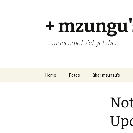
Zum
Inhalt
springen
+ mzungu'
…manchmal viel gelaber.
Home
Fotos
über mzungu’s
Not
Upd