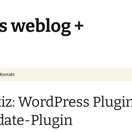
s weblog +
Kontakt
iz: WordPress Plugi
ate-Plugin