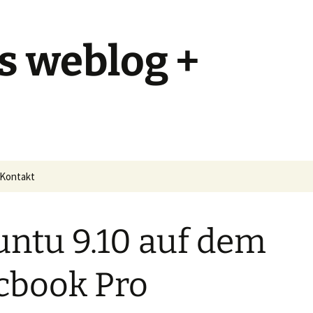
s weblog +
Kontakt
ntu 9.10 auf dem
cbook Pro