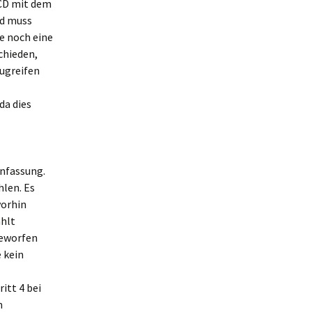
-CD mit dem
ed muss
le noch eine
chieden,
zugreifen
da dies
nfassung.
hlen. Es
vorhin
ählt
geworfen
 kein
itt 4 bei
m