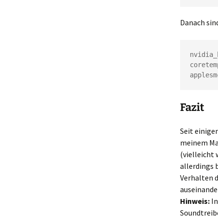
Danach sin
nvidia_
coretemp
applesm
Fazit
Seit einige
meinem MacB
(vielleicht
allerdings 
Verhalten d
auseinande
Hinweis:
In
Soundtreibe