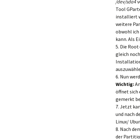
/dev/sda4
v
Tool GPart
installiert
weitere Par
obwohl ich
kann. Als 
5. Die Root
gleich noch
Installatio
auszuwählen
6. Nun wer
Wichtig:
An
öffnet sich
gemerkt be
7. Jetzt ka
und nach de
Linux/ Ubu
8. Nach dem
der Partiti