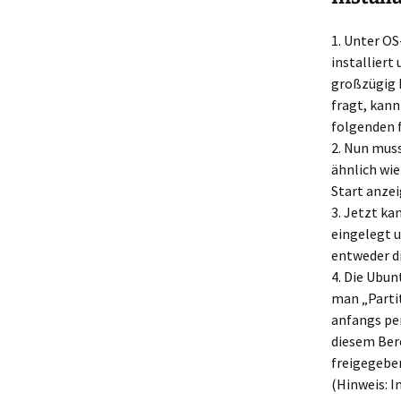
1. Unter OS
installiert
großzügig 
fragt, kann
folgenden 
2. Nun mu
ähnlich wie
Start anzei
3. Jetzt ka
eingelegt 
entweder di
4. Die Ubun
man „Partit
anfangs per
diesem Bere
freigegeben
(Hinweis: I