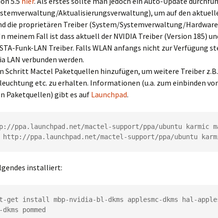
ion 5.5
hier
. Als erstes sollte man jedoch ein Auto-Update durchfü
stemverwaltung/Aktualisierungsverwaltung), um auf den aktuell
 die proprietären Treiber (System/Systemverwaltung/Hardware-
 In meinem Fall ist dass aktuell der NVIDIA Treiber (Version 185) un
TA-Funk-LAN Treiber. Falls WLAN anfangs nicht zur Verfügung st
ia LAN verbunden werden.
 Schritt Mactel Paketquellen hinzufügen, um weitere Treiber z.B. 
euchtung etc. zu erhalten. Informationen (u.a. zum einbinden vo
n Paketquellen) gibt es auf
Launchpad
.
p://ppa.launchpad.net/mactel-support/ppa/ubuntu karmic ma
 http://ppa.launchpad.net/mactel-support/ppa/ubuntu karm
lgendes installiert:
t-get install mbp-nvidia-bl-dkms applesmc-dkms hal-apples
-dkms pommed