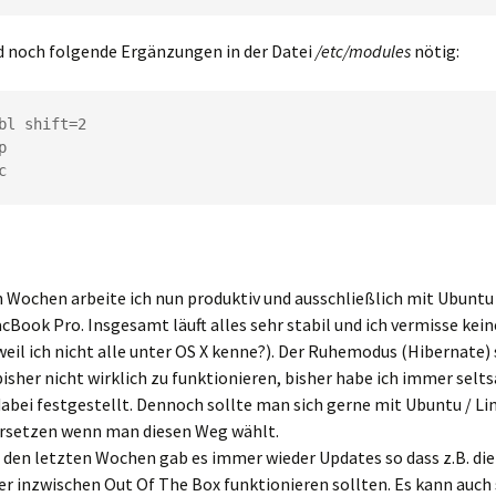
d noch folgende Ergänzungen in der Datei
/etc/modules
nötig:
bl shift=2



c
n Wochen arbeite ich nun produktiv und ausschließlich mit Ubuntu
ook Pro. Insgesamt läuft alles sehr stabil und ich vermisse kei
 weil ich nicht alle unter OS X kenne?). Der Ruhemodus (Hibernate)
bisher nicht wirklich zu funktionieren, bisher habe ich immer sel
abei festgestellt. Dennoch sollte man sich gerne mit Ubuntu / Li
rsetzen wenn man diesen Weg wählt.
 den letzten Wochen gab es immer wieder Updates so dass z.B. die
r inzwischen Out Of The Box funktionieren sollten. Es kann auch 