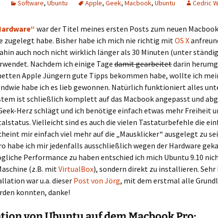
Software
,
Ubuntu
Apple
,
Geek
,
Macbook
,
Ubuntu
Cedric 
Hardware“
war der Titel meines ersten Posts zum neuen Macbook 
e zugelegt habe. Bisher habe ich mich nie richtig mit
OS X
anfreun
dahin auch noch nicht wirklich länger als 30 Minuten (unter ständ
erwendet. Nachdem ich einige Tage
damit gearbeitet
darin herumg
 netten Apple Jüngern gute Tipps bekommen habe, wollte ich me
endwie habe ich es lieb gewonnen. Natürlich funktioniert alles unte
stem ist schließlich komplett auf das Macbook angepasst und ab
Geek-Herz schlägt und ich benötige einfach etwas mehr Freiheit u
lstatus. Vielleicht sind es auch die vielen Tastaturbefehle die ei
scheint mir einfach viel mehr auf die „Mausklicker“ ausgelegt zu se
 habe ich mir jedenfalls ausschließlich wegen der Hardware geka
liche Performance zu haben entschied ich mich Ubuntu 9.10 nicht
Maschine (z.B. mit
VirtualBox
), sondern direkt zu installieren. Sehr
allation war u.a. dieser
Post von Jörg
, mit dem erstmal alle Grund
erden konnten, danke!
ation von Ubuntu auf dem Macbook Pro: