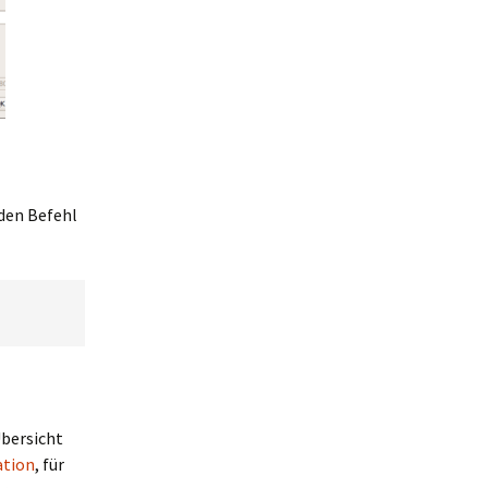
den Befehl
Übersicht
tion
, für