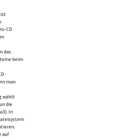
ist
h
ons-CD
im
m das
ysteme beim
CD
ann man
ng wählt
un die
3). In
 Dateisystem
tieren.
e auf