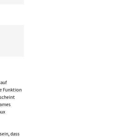
 auf
ne Funktion
 scheint
tsames
nux
sein, dass