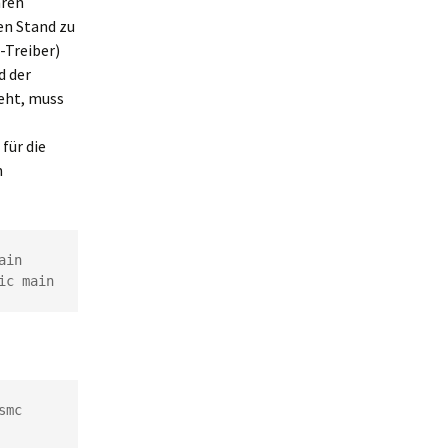
hren
en Stand zu
Treiber)
d der
eht, muss
für die
n
in

ic main
mc 