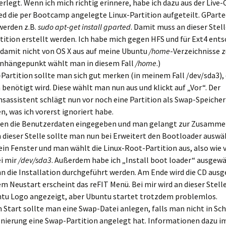
erlegt. Wenn ich mich richtig erinnere, habe ich dazu aus der Live
ed die per Bootcamp angelegte Linux-Partition aufgeteilt. GPart
 werden z.B.
sudo apt-get install gparted
. Damit muss an dieser Stel
tition erstellt werden. Ich habe mich gegen HFS und für Ext4 ents
 damit nicht von OS X aus auf meine Ubuntu
/home
-Verzeichnisse 
Einhängepunkt wählt man in diesem Fall
/home
.)
-Partition sollte man sich gut merken (in meinem Fall /dev/sda3), 
 benötigt wird. Diese wählt man nun aus und klickt auf „Vor“. Der
nsassistent schlägt nun vor noch eine Partition als Swap-Speicher
, was ich vorerst ignoriert habe.
den die Benutzerdaten eingegeben und man gelangt zur Zusamme
 dieser Stelle sollte man nun bei Erweitert den Bootloader auswä
 ein Fenster und man wählt die Linux-Root-Partition aus, also wie 
i mir
/dev/sda3
. Außerdem habe ich „Install boot loader“ ausgew
nn die Installation durchgeführt werden. Am Ende wird die CD aus
m Neustart erscheint das reFIT Menü. Bei mir wird an dieser Stelle
ntu Logo angezeigt, aber Ubuntu startet trotzdem problemlos.
 Start sollte man eine Swap-Datei anlegen, falls man nicht in Schr
onierung eine Swap-Partition angelegt hat. Informationen dazu i