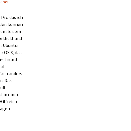
Weber
Pro das ich
den können
igem leisem
eklickt und
in Ubuntu
r OS X, das
gestimmt.
nd
nfach anders
in. Das
uft.
 in einer
 Hilfreich
lagen