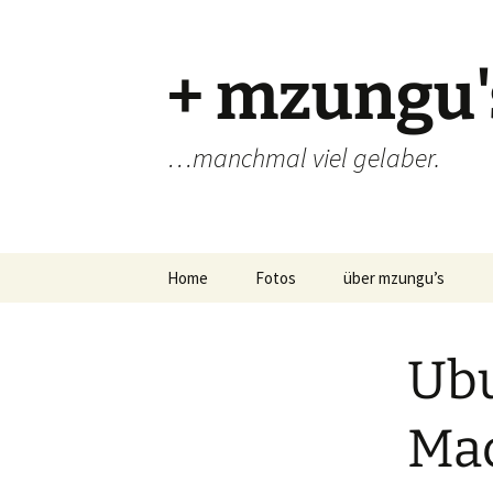
Zum
Inhalt
springen
+ mzungu'
…manchmal viel gelaber.
Home
Fotos
über mzungu’s
Ubu
Ma