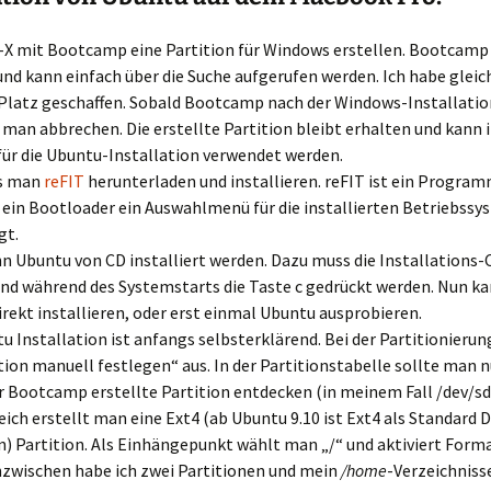
-X mit Bootcamp eine Partition für Windows erstellen. Bootcamp 
 und kann einfach über die Suche aufgerufen werden. Ich habe gleic
Platz geschaffen. Sobald Bootcamp nach der Windows-Installati
 man abbrechen. Die erstellte Partition bleibt erhalten und kann 
für die Ubuntu-Installation verwendet werden.
ss man
reFIT
herunterladen und installieren. reFIT ist ein Program
 ein Bootloader ein Auswahlmenü für die installierten Betriebss
gt.
nn Ubuntu von CD installiert werden. Dazu muss die Installations-
und während des Systemstarts die Taste c gedrückt werden. Nun k
rekt installieren, oder erst einmal Ubuntu ausprobieren.
tu Installation ist anfangs selbsterklärend. Bei der Partitionieru
ion manuell festlegen“ aus. In der Partitionstabelle sollte man n
 Bootcamp erstellte Partition entdecken (in meinem Fall /dev/sda
ich erstellt man eine Ext4 (ab Ubuntu 9.10 ist Ext4 als Standard
) Partition. Als Einhängepunkt wählt man „/“ und aktiviert Forma
nzwischen habe ich zwei Partitionen und mein
/home
-Verzeichniss