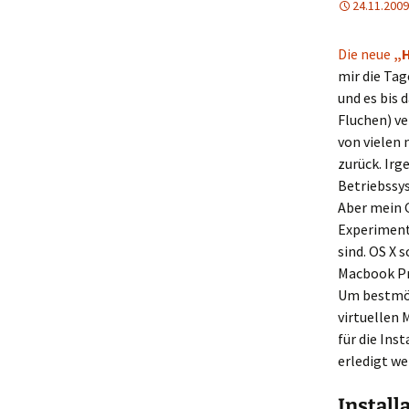
24.11.2009
Die neue
„
mir die Tag
und es bis 
Fluchen) v
von vielen
zurück. Irg
Betriebssy
Aber mein 
Experimenta
sind. OS X 
Macbook Pro
Um bestmög
virtuellen 
für die Inst
erledigt w
Install