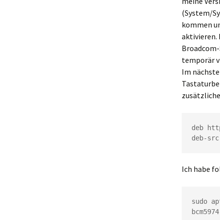
meine Vers
(System/Sy
kommen und
aktivieren.
Broadcom-S
temporär v
Im nächsten
Tastaturbel
zusätzliche
deb htt
deb-src
Ich habe fo
sudo ap
bcm5974