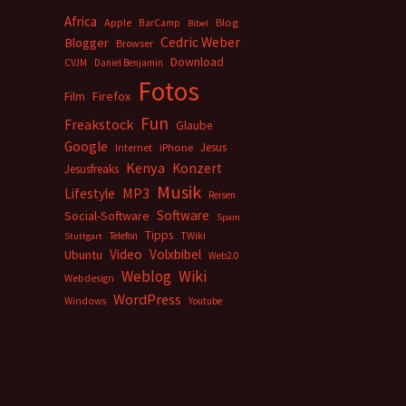
Africa
Apple
BarCamp
Blog
Bibel
Cedric Weber
Blogger
Browser
Download
CVJM
Daniel Benjamin
Fotos
Firefox
Film
Fun
Freakstock
Glaube
Google
Jesus
Internet
iPhone
Kenya
Konzert
Jesusfreaks
Musik
MP3
Lifestyle
Reisen
Software
Social-Software
Spam
Tipps
Telefon
TWiki
Stuttgart
Video
Volxbibel
Ubuntu
Web2.0
Weblog
Wiki
Webdesign
WordPress
Windows
Youtube