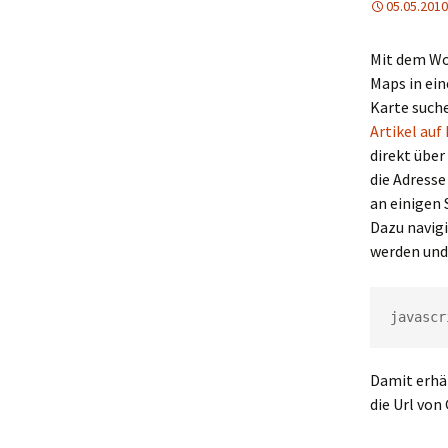
05.05.2010
Mit dem Wo
Maps in ein
Karte suche
Artikel auf
direkt übe
die Adress
an einigen
Dazu navig
werden und 
javascr
Damit erhäl
die Url von