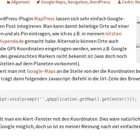
Allgemein
Google Maps
,
Navigation
,
WordPress
Cedric W
rdPress-Plugin
MapPress
lassen sich sehr einfach Google-
en Post integireren. Man kann damit beliebige Orte auf einer
n und als Pin eintragen, wie ich es z.B. in meinem
letzten
 Kupenda.de
gemacht habe. Alternativ können Orte auch
r die GPS Koordinaten eingetragen werden, wenn z.B. Google
e des gewünschten Markers nicht bekannt ist (was doch noch
 Stellen auf dem Planeten vorkommt).
iert man mit
Google-Maps
an die Stelle von der die Koordinaten b
trägt dann folgenden Javascript-Befehl in die Url-Zeile des Brows
ipt:void(prompt('',gApplication.getMap().getCenter())); 
t man ein Alert-Fenster mit den Koordinaten. Dies wäre natürlich
 Google möglich, doch so ist es meiner Meinung nach viel einfacher