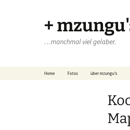
Zum
Inhalt
springen
+ mzungu'
…manchmal viel gelaber.
Home
Fotos
über mzungu’s
Koo
Map