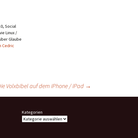
0, Social
ie Linux /
 über Glaube
n Cedric
ie Volxbibel auf dem iPhone / iPad
→
Kategorien