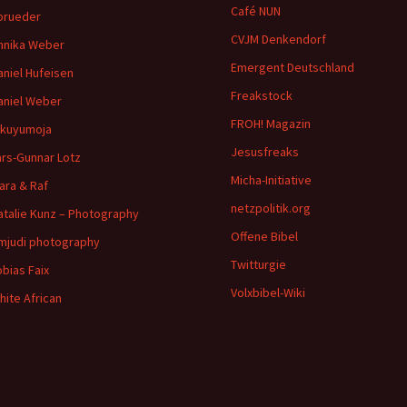
Café NUN
brueder
CVJM Denkendorf
nnika Weber
Emergent Deutschland
aniel Hufeisen
Freakstock
aniel Weber
FROH! Magazin
ikuyumoja
Jesusfreaks
ars-Gunnar Lotz
Micha-Initiative
ara & Raf
netzpolitik.org
atalie Kunz – Photography
Offene Bibel
imjudi photography
Twitturgie
obias Faix
Volxbibel-Wiki
hite African