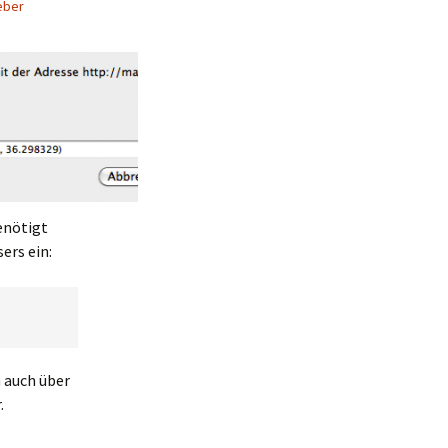
eber
enötigt
ers ein:
 auch über
.