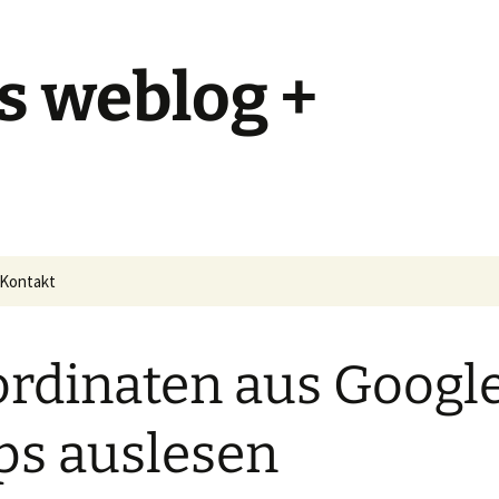
s weblog +
Kontakt
rdinaten aus Googl
s auslesen