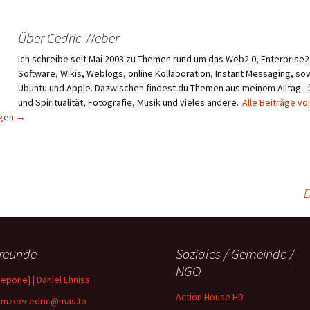
Über Cedric Weber
Ich schreibe seit Mai 2003 zu Themen rund um das Web2.0, Enterprise2.
Software, Wikis, Weblogs, online Kollaboration, Instant Messaging, sow
Ubuntu und Apple. Dazwischen findest du Themen aus meinem Alltag -
und Spiritualität, Fotografie, Musik und vieles andere.
Alle Beiträge vo
igen
→
D
reunde
Soziales / Gemeinde /
NGO
depone] | Daniel Ehniss
Action House HD
mzeecedric@mas.to