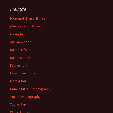
Freunde
[depone] | Daniel Ehniss
@mzeecedric@mas.to
6brueder
Annika Weber
Daniel Hufeisen
Daniel Weber
Kikuyumoja
Lars-Gunnar Lotz
Mara & Raf
Natalie Kunz – Photography
timjudi photography
Tobias Faix
White African