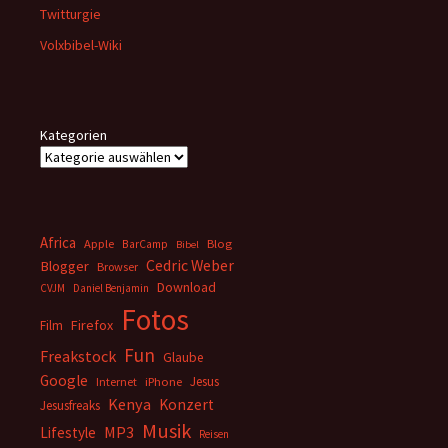
Twitturgie
Volxbibel-Wiki
Kategorien
Africa
Apple
BarCamp
Blog
Bibel
Cedric Weber
Blogger
Browser
Download
CVJM
Daniel Benjamin
Fotos
Firefox
Film
Fun
Freakstock
Glaube
Google
Jesus
Internet
iPhone
Kenya
Konzert
Jesusfreaks
Musik
MP3
Lifestyle
Reisen