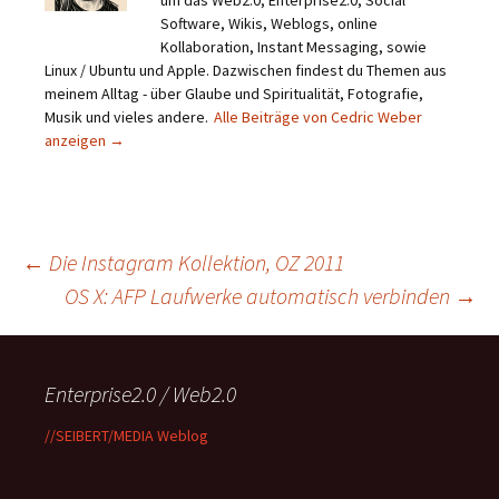
Software, Wikis, Weblogs, online
Kollaboration, Instant Messaging, sowie
Linux / Ubuntu und Apple. Dazwischen findest du Themen aus
meinem Alltag - über Glaube und Spiritualität, Fotografie,
Musik und vieles andere.
Alle Beiträge von Cedric Weber
anzeigen
→
Beitragsnavigation
←
Die Instagram Kollektion, OZ 2011
OS X: AFP Laufwerke automatisch verbinden
→
Enterprise2.0 / Web2.0
//SEIBERT/MEDIA Weblog