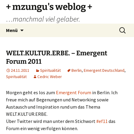
Zum
+ mzungu's weblog +
Inhalt
…manchmal viel gelaber.
springen
Suchen
Menü
nach:
WELT.KULTUR.ERBE. – Emergent
Forum 2011
24.11.2011
Spiritualität
Berlin
,
Emergent Deutschland
,
Spiritualität
Cedric Weber
Morgen geht es los zum
Emergent Forum
in Berlin. Ich
freue mich auf Begenungen und Networking sowie
Austausch und Inspiration rund um das Thema
WELT.KULTUR.ERBE.
Über Twitter wird man unter dem Stichwort
#ef11
das
Forum ein wenig verfolgen können.