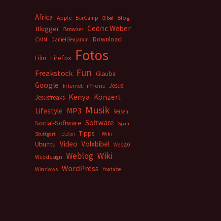
Africa
Apple
BarCamp
Blog
Bibel
Cedric Weber
Blogger
Browser
Download
CVJM
Daniel Benjamin
Fotos
Firefox
Film
Fun
Freakstock
Glaube
Google
Jesus
Internet
iPhone
Kenya
Konzert
Jesusfreaks
Musik
MP3
Lifestyle
Reisen
Software
Social-Software
Spam
Tipps
Telefon
TWiki
Stuttgart
Video
Volxbibel
Ubuntu
Web2.0
Weblog
Wiki
Webdesign
WordPress
Windows
Youtube