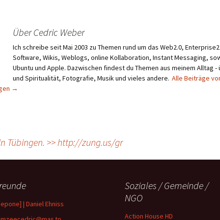
Über Cedric Weber
Ich schreibe seit Mai 2003 zu Themen rund um das Web2.0, Enterprise2.
Software, Wikis, Weblogs, online Kollaboration, Instant Messaging, sow
Ubuntu und Apple. Dazwischen findest du Themen aus meinem Alltag -
und Spiritualität, Fotografie, Musik und vieles andere.
Alle Beiträge vo
igen
→
in Tübingen. >> http://zung.us/gr
reunde
Soziales / Gemeinde /
NGO
depone] | Daniel Ehniss
Action House HD
mzeecedric@mas.to