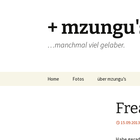
Zum
Inhalt
springen
+ mzungu'
…manchmal viel gelaber.
Home
Fotos
über mzungu’s
Fre
15.09.2013
Habe gerad