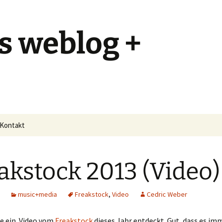
s weblog +
Kontakt
akstock 2013 (Video)
music+media
Freakstock
,
Video
Cedric Weber
e ein Video vom
Freakstock
dieses Jahr entdeckt. Gut, dass es i