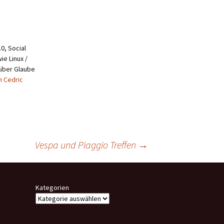
0, Social
ie Linux /
 über Glaube
n Cedric
Vespa und Piaggio Treffen
→
Kategorien