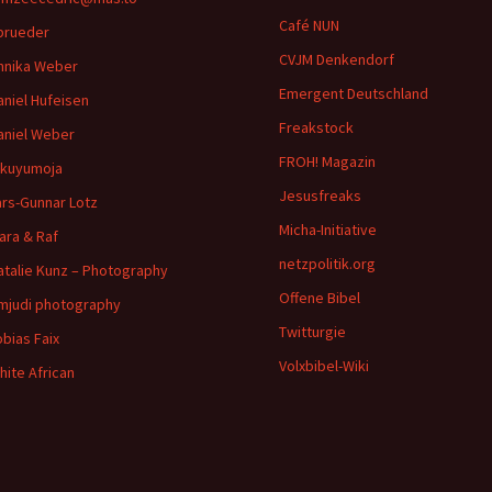
Café NUN
brueder
CVJM Denkendorf
nnika Weber
Emergent Deutschland
aniel Hufeisen
Freakstock
aniel Weber
FROH! Magazin
ikuyumoja
Jesusfreaks
ars-Gunnar Lotz
Micha-Initiative
ara & Raf
netzpolitik.org
atalie Kunz – Photography
Offene Bibel
imjudi photography
Twitturgie
obias Faix
Volxbibel-Wiki
hite African