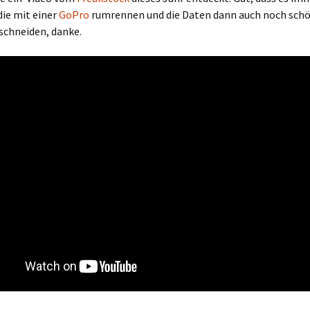
die mit einer
GoPro
rumrennen und die Daten dann auch noch sch
chneiden, danke.