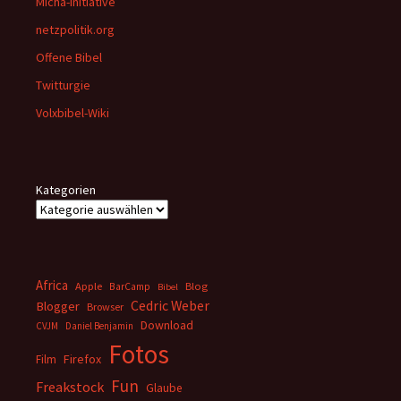
Micha-Initiative
netzpolitik.org
Offene Bibel
Twitturgie
Volxbibel-Wiki
Kategorien
Africa
Apple
BarCamp
Blog
Bibel
Cedric Weber
Blogger
Browser
Download
CVJM
Daniel Benjamin
Fotos
Firefox
Film
Fun
Freakstock
Glaube