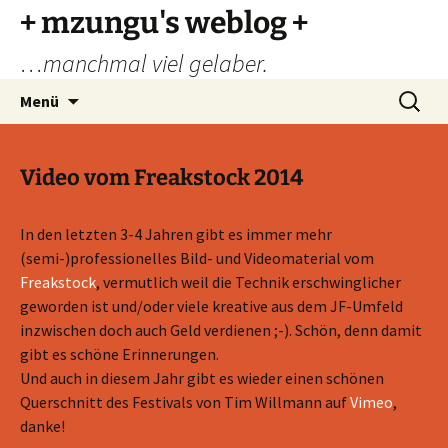
Zum
+ mzungu's weblog +
Inhalt
…manchmal viel gelaber.
springen
Suchen
Menü
nach:
Video vom Freakstock 2014
In den letzten 3-4 Jahren gibt es immer mehr
(semi-)professionelles Bild- und Videomaterial vom
Freakstock
, vermutlich weil die Technik erschwinglicher
geworden ist und/oder viele kreative aus dem JF-Umfeld
inzwischen doch auch Geld verdienen ;-). Schön, denn damit
gibt es schöne Erinnerungen.
Und auch in diesem Jahr gibt es wieder einen schönen
Querschnitt des Festivals von Tim Willmann auf
Vimeo
,
danke!