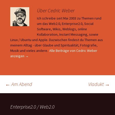
Über Cedric Weber
Ich schreibe seit Mai 2003 zu Themen rund
um das Web2.0, Enterprise2.0, Social
Software, Wikis, Weblogs, online
Kollaboration, Instant Messaging, sowie
Linux / Ubuntu und Apple. Dazwischen findest du Themen aus
meinem Alltag - über Glaube und Spiritualität, Fotografie,
Musik und vieles andere.
Alle Beiträge von Cedric Weber
anzeigen
→
Beitragsnavigation
←
Am Abend
Viadukt
→
Enterprise2.0 / Web2.0