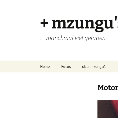
Zum
Inhalt
springen
+ mzungu'
…manchmal viel gelaber.
Home
Fotos
über mzungu’s
Motor