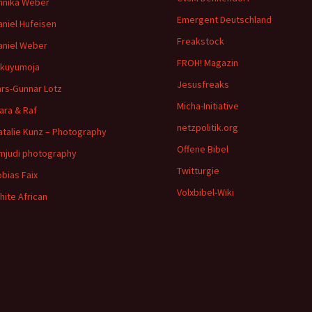
nnika Weber
Emergent Deutschland
aniel Hufeisen
Freakstock
aniel Weber
FROH! Magazin
ikuyumoja
Jesusfreaks
ars-Gunnar Lotz
Micha-Initiative
ara & Raf
netzpolitik.org
atalie Kunz – Photography
Offene Bibel
imjudi photography
Twitturgie
obias Faix
Volxbibel-Wiki
hite African