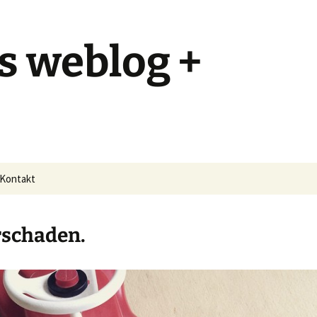
s weblog +
Kontakt
schaden.