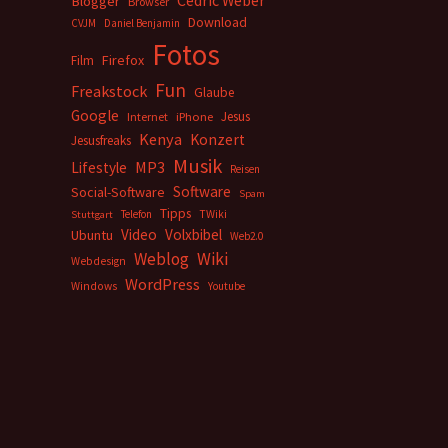
Cedric Weber
Blogger
Browser
Download
CVJM
Daniel Benjamin
Fotos
Firefox
Film
Fun
Freakstock
Glaube
Google
Jesus
Internet
iPhone
Kenya
Konzert
Jesusfreaks
Musik
MP3
Lifestyle
Reisen
Software
Social-Software
Spam
Tipps
Telefon
TWiki
Stuttgart
Video
Volxbibel
Ubuntu
Web2.0
Weblog
Wiki
Webdesign
WordPress
Windows
Youtube