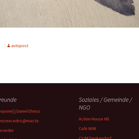
autopost
reunde
Soziales / Gemeinde /
NGO
depone] | Daniel Ehniss
Action House HD
mzeecedric@mas.to
Café NUN
brueder
CVJM Denkendorf