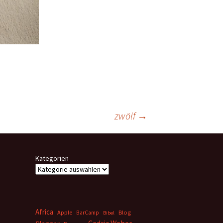
zwölf
→
Kategorien
Africa
Apple
BarCamp
Blog
Bibel