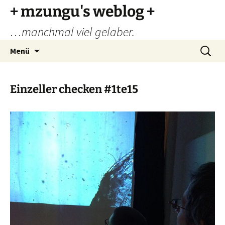
Zum
+ mzungu's weblog +
Inhalt
…manchmal viel gelaber.
springen
Suchen
Menü
nach:
Einzeller checken #1te15