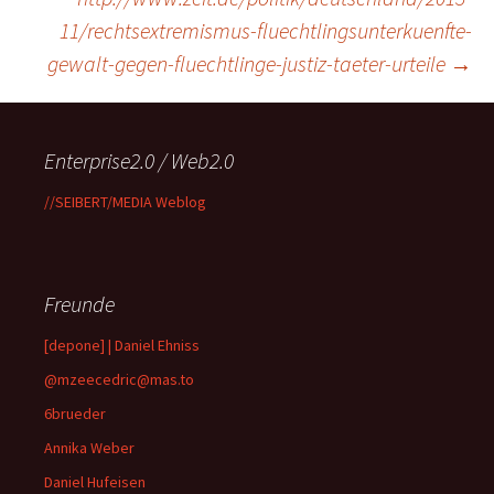
11/rechtsextremismus-fluechtlingsunterkuenfte-
gewalt-gegen-fluechtlinge-justiz-taeter-urteile
→
Enterprise2.0 / Web2.0
//SEIBERT/MEDIA Weblog
Freunde
[depone] | Daniel Ehniss
@mzeecedric@mas.to
6brueder
Annika Weber
Daniel Hufeisen