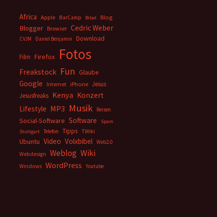
Africa
Apple
BarCamp
Blog
Bibel
Cedric Weber
Blogger
Browser
Download
CVJM
Daniel Benjamin
Fotos
Firefox
Film
Fun
Freakstock
Glaube
Google
Jesus
Internet
iPhone
Kenya
Konzert
Jesusfreaks
Musik
MP3
Lifestyle
Reisen
Software
Social-Software
Spam
Tipps
Telefon
TWiki
Stuttgart
Video
Volxbibel
Ubuntu
Web2.0
Weblog
Wiki
Webdesign
WordPress
Windows
Youtube