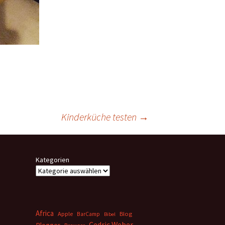
Kinderküche testen
→
Kategorien
Africa
Apple
BarCamp
Blog
Bibel
Cedric Weber