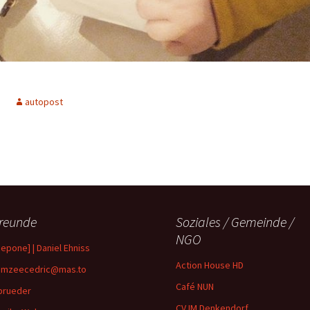
autopost
reunde
Soziales / Gemeinde /
NGO
depone] | Daniel Ehniss
Action House HD
mzeecedric@mas.to
Café NUN
brueder
CVJM Denkendorf