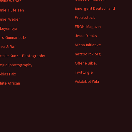
nnika Weber
Emergent Deutschland
aniel Hufeisen
Freakstock
aniel Weber
FROH! Magazin
ikuyumoja
Jesusfreaks
ars-Gunnar Lotz
Micha-Initiative
ara & Raf
netzpolitik.org
atalie Kunz – Photography
Offene Bibel
imjudi photography
Twitturgie
obias Faix
Volxbibel-Wiki
hite African