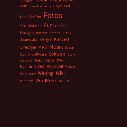
Blogger
Browser
Download
CVJM
Daniel Benjamin
Fotos
Firefox
Film
Fun
Freakstock
Glaube
Google
Jesus
Internet
iPhone
Kenya
Konzert
Jesusfreaks
Musik
MP3
Lifestyle
Reisen
Software
Social-Software
Spam
Tipps
Telefon
TWiki
Stuttgart
Video
Volxbibel
Ubuntu
Web2.0
Weblog
Wiki
Webdesign
WordPress
Windows
Youtube