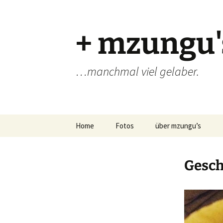
Zum
Inhalt
springen
+ mzungu'
…manchmal viel gelaber.
Home
Fotos
über mzungu’s
Gesch