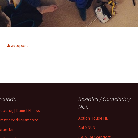
autopost
reunde
Soziales / Gemeinde /
NGO
depone] | Daniel Ehniss
Action House HD
mzeecedric@mas.to
Café NUN
brueder
CVJM Denkendorf