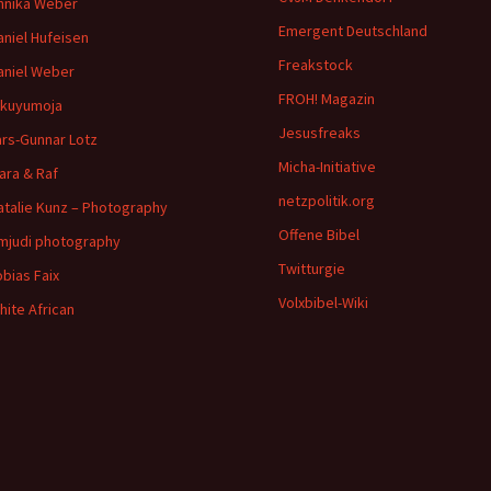
nnika Weber
Emergent Deutschland
aniel Hufeisen
Freakstock
aniel Weber
FROH! Magazin
ikuyumoja
Jesusfreaks
ars-Gunnar Lotz
Micha-Initiative
ara & Raf
netzpolitik.org
atalie Kunz – Photography
Offene Bibel
imjudi photography
Twitturgie
obias Faix
Volxbibel-Wiki
hite African