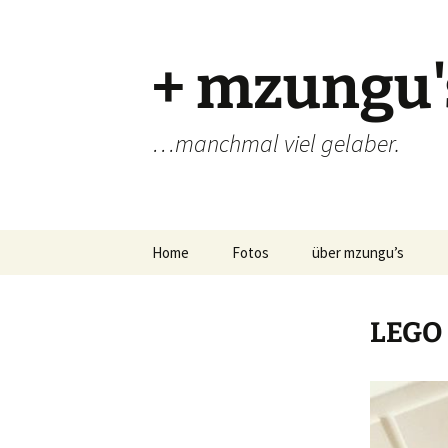
Zum
Inhalt
springen
+ mzungu'
…manchmal viel gelaber.
Home
Fotos
über mzungu’s
LEGO 