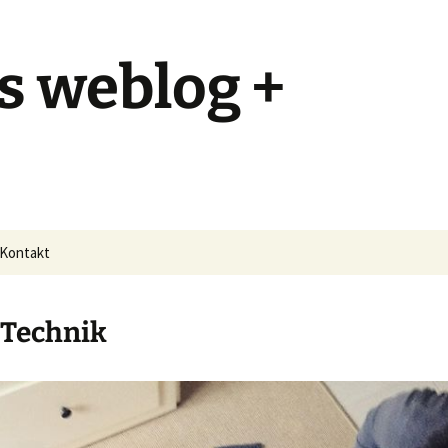
s weblog +
Kontakt
Technik