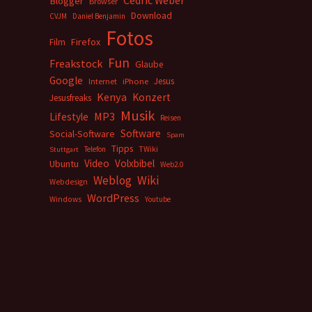
Cedric Weber
Blogger
Browser
Download
CVJM
Daniel Benjamin
Fotos
Firefox
Film
Fun
Freakstock
Glaube
Google
Jesus
Internet
iPhone
Kenya
Konzert
Jesusfreaks
Musik
MP3
Lifestyle
Reisen
Software
Social-Software
Spam
Tipps
Telefon
TWiki
Stuttgart
Video
Volxbibel
Ubuntu
Web2.0
Weblog
Wiki
Webdesign
WordPress
Windows
Youtube