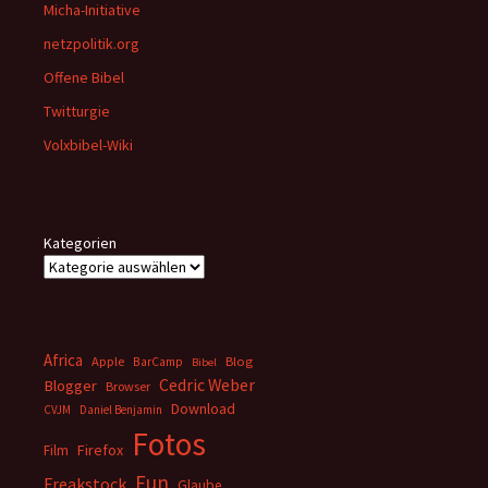
Micha-Initiative
netzpolitik.org
Offene Bibel
Twitturgie
Volxbibel-Wiki
Kategorien
Africa
Apple
BarCamp
Blog
Bibel
Cedric Weber
Blogger
Browser
Download
CVJM
Daniel Benjamin
Fotos
Firefox
Film
Fun
Freakstock
Glaube