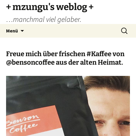
Zum
+ mzungu's weblog +
Inhalt
…manchmal viel gelaber.
springen
Suchen
Menü
nach:
Freue mich über frischen #Kaffee von
@bensoncoffee aus der alten Heimat.