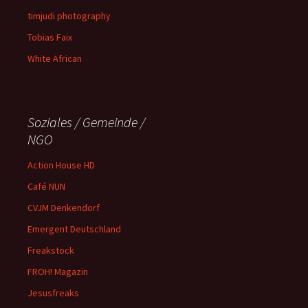
timjudi photography
Tobias Faix
White African
Soziales / Gemeinde /
NGO
Action House HD
Café NUN
CVJM Denkendorf
Emergent Deutschland
Freakstock
FROH! Magazin
Jesusfreaks