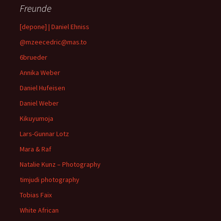
Freunde
[depone] | Daniel Ehniss
@mzeecedric@mas.to
6brueder
Annika Weber
Daniel Hufeisen
Daniel Weber
Kikuyumoja
Lars-Gunnar Lotz
Mara & Raf
Natalie Kunz – Photography
timjudi photography
Tobias Faix
White African