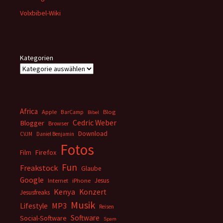
Volxbibel-Wiki
Kategorien
Africa
Apple
BarCamp
Blog
Bibel
Cedric Weber
Blogger
Browser
Download
CVJM
Daniel Benjamin
Fotos
Firefox
Film
Fun
Freakstock
Glaube
Google
Jesus
Internet
iPhone
Kenya
Konzert
Jesusfreaks
Musik
MP3
Lifestyle
Reisen
Software
Social-Software
Spam