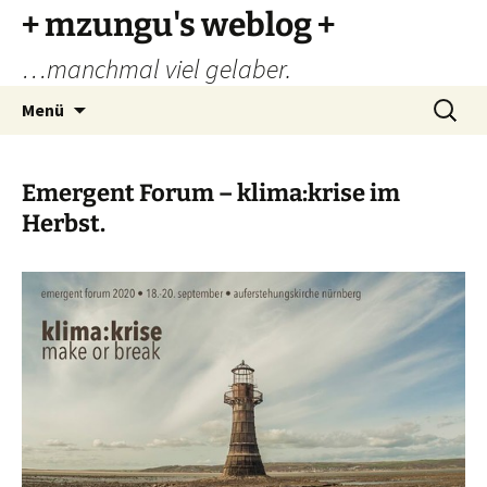
Zum
+ mzungu's weblog +
Inhalt
…manchmal viel gelaber.
springen
Suchen
Menü
nach:
Emergent Forum – klima:krise im
Herbst.