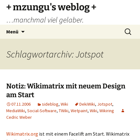
Zum
+ mzungu's weblog +
Inhalt
…manchmal viel gelaber.
springen
Suchen
Menü
nach:
Schlagwortarchiv: Jotspot
Notiz: Wikimatrix mit neuem Design
am Start
07.11.2006
sideblog
,
Wiki
DekiWiki
,
Jotspot
,
MediaWiki
,
Social-Software
,
TWiki
,
Wetpaint
,
Wiki
,
Wikiring
Cedric Weber
Wikimatrix.org
ist mit einem Facelift am Start. Wikimatrix