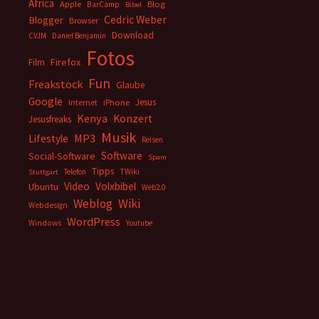
Africa
Apple
BarCamp
Blog
Bibel
Cedric Weber
Blogger
Browser
Download
CVJM
Daniel Benjamin
Fotos
Firefox
Film
Fun
Freakstock
Glaube
Google
Jesus
Internet
iPhone
Kenya
Konzert
Jesusfreaks
Musik
MP3
Lifestyle
Reisen
Software
Social-Software
Spam
Tipps
Telefon
TWiki
Stuttgart
Video
Volxbibel
Ubuntu
Web2.0
Weblog
Wiki
Webdesign
WordPress
Windows
Youtube