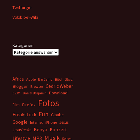
Twitturgie
Volxbibel-Wiki
Kategorien
Africa
Apple
BarCamp
Blog
Bibel
Cedric Weber
Blogger
Browser
Download
CVJM
Daniel Benjamin
Fotos
Firefox
Film
Fun
Freakstock
Glaube
Google
Jesus
Internet
iPhone
Kenya
Konzert
Jesusfreaks
Musik
MP3
Lifestyle
Reisen