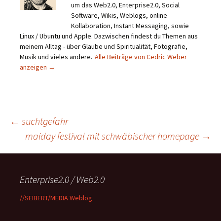
um das Web2.0, Enterprise2.0, Social
Software, Wikis, Weblogs, online
Kollaboration, Instant Messaging, sowie
Linux / Ubuntu und Apple. Dazwischen findest du Themen aus
meinem Alltag - über Glaube und Spiritualität, Fotografie,
Musik und vieles andere.
Alle Beiträge von Cedric Weber
anzeigen
→
Beitragsnavigation
←
suchtgefahr
maiday festival mit schwäbischer homepage
→
Enterprise2.0 / Web2.0
//SEIBERT/MEDIA Weblog