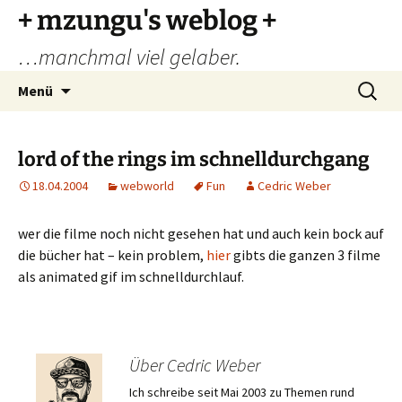
Zum
+ mzungu's weblog +
Inhalt
…manchmal viel gelaber.
springen
Suchen
Menü
nach:
lord of the rings im schnelldurchgang
18.04.2004
webworld
Fun
Cedric Weber
wer die filme noch nicht gesehen hat und auch kein bock auf
die bücher hat – kein problem,
hier
gibts die ganzen 3 filme
als animated gif im schnelldurchlauf.
Über Cedric Weber
Ich schreibe seit Mai 2003 zu Themen rund