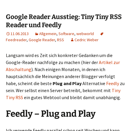
Google Reader Ausstieg: Tiny Tiny RSS
Reader und Feedly
11.06.2013
Allgemein
,
Software
,
webworld
Feedreader
,
Google Reader
,
RSS
Cedric Weber
Langsam wird es Zeit sich konkreter Gedanken um die
Google-Reader nachfolge zu machen (hier der
Artikel zur
Abschaltung
). Nach einigen Monaten, in denen ich
hauptsächlich die Meinungen anderer Blogger verfolgt
habe, scheint die beste
Plug and Play
Alternative
Feedly
zu
sein. Wer selbst einen Server betreibt, bekommt mit
Tiny
Tiny RSS
ein gutes Webtool und bleibt damit unabhängig.
Feedly – Plug and Play
Ich verwende Feedly parallel schon seit Wochen und kann