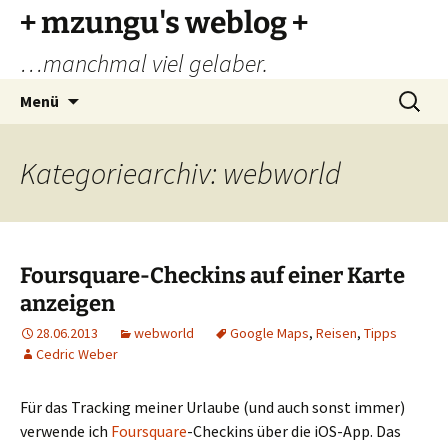
Zum
+ mzungu's weblog +
Inhalt
…manchmal viel gelaber.
springen
Suchen
Menü
nach:
Kategoriearchiv: webworld
Foursquare-Checkins auf einer Karte
anzeigen
28.06.2013
webworld
Google Maps
,
Reisen
,
Tipps
Cedric Weber
Für das Tracking meiner Urlaube (und auch sonst immer)
verwende ich
Foursquare
-Checkins über die iOS-App. Das