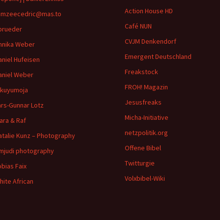
Action House HD
mzeecedric@mas.to
Café NUN
brueder
CVJM Denkendorf
nnika Weber
Emergent Deutschland
aniel Hufeisen
Freakstock
aniel Weber
FROH! Magazin
ikuyumoja
Jesusfreaks
ars-Gunnar Lotz
Micha-Initiative
ara & Raf
netzpolitik.org
atalie Kunz – Photography
Offene Bibel
imjudi photography
Twitturgie
obias Faix
Volxbibel-Wiki
hite African