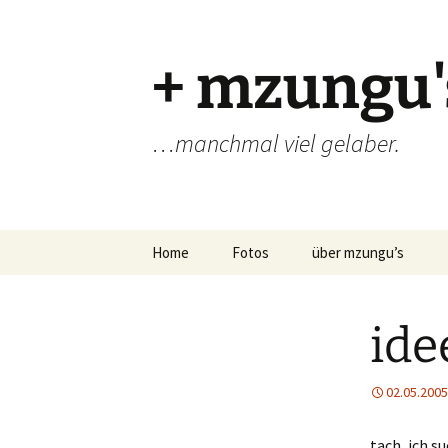
Zum
Inhalt
springen
+ mzungu'
…manchmal viel gelaber.
Home
Fotos
über mzungu’s
ide
02.05.2005
tach, ich s