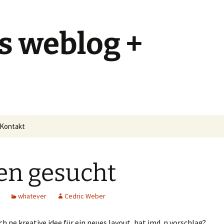
s weblog +
Kontakt
en gesucht
whatever
Cedric Weber
uch ne kreative idee für ein neues layout, hat jmd. n vorschlag?