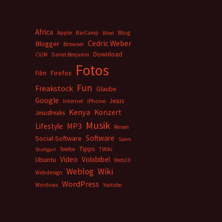
Africa
Apple
BarCamp
Blog
Bibel
Cedric Weber
Blogger
Browser
Download
CVJM
Daniel Benjamin
Fotos
Firefox
Film
Fun
Freakstock
Glaube
Google
Jesus
Internet
iPhone
Kenya
Konzert
Jesusfreaks
Musik
MP3
Lifestyle
Reisen
Software
Social-Software
Spam
Tipps
Telefon
TWiki
Stuttgart
Video
Volxbibel
Ubuntu
Web2.0
Weblog
Wiki
Webdesign
WordPress
Windows
Youtube