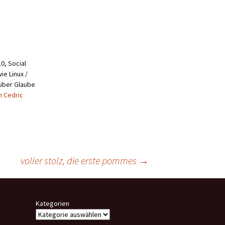
0, Social
ie Linux /
 über Glaube
n Cedric
voller stolz, die erste pommes
→
Kategorien