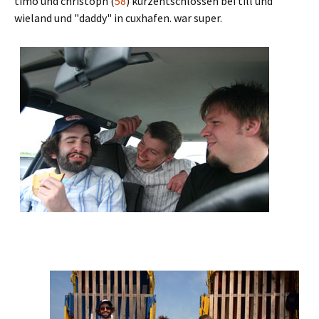
timo und christoph (
58
) kurzentschlossen bei till und
wieland und "daddy" in cuxhafen. war super.