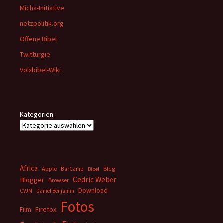
Micha-Initiative
netzpolitik.org
Offene Bibel
Twitturgie
Volxbibel-Wiki
Kategorien
Africa
Apple
BarCamp
Blog
Bibel
Cedric Weber
Blogger
Browser
Download
CVJM
Daniel Benjamin
Fotos
Firefox
Film