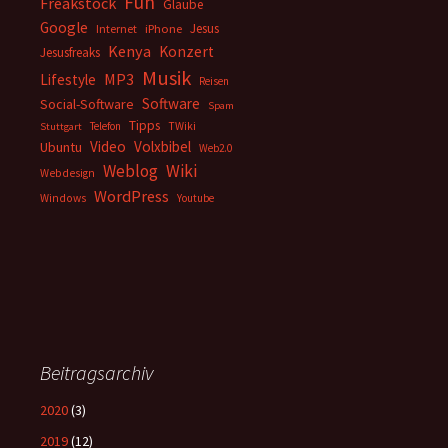
Fun
Freakstock
Glaube
Google
Jesus
Internet
iPhone
Kenya
Konzert
Jesusfreaks
Musik
MP3
Lifestyle
Reisen
Software
Social-Software
Spam
Tipps
Telefon
TWiki
Stuttgart
Video
Volxbibel
Ubuntu
Web2.0
Weblog
Wiki
Webdesign
WordPress
Windows
Youtube
Beitragsarchiv
2020
(3)
2019
(12)