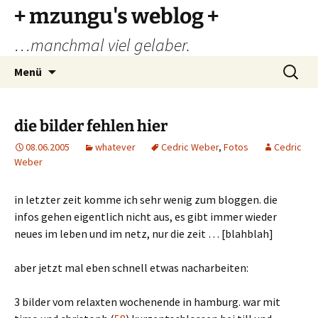
Zum
+ mzungu's weblog +
Inhalt
…manchmal viel gelaber.
springen
Suchen
Menü
nach:
die bilder fehlen hier
08.06.2005
whatever
Cedric Weber
,
Fotos
Cedric
Weber
in letzter zeit komme ich sehr wenig zum bloggen. die
infos gehen eigentlich nicht aus, es gibt immer wieder
neues im leben und im netz, nur die zeit … [blahblah]
aber jetzt mal eben schnell etwas nacharbeiten:
3 bilder vom relaxten wochenende in hamburg. war mit