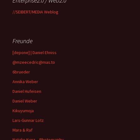
Enterprise2.0 / Web2.0
//SEIBERT/MEDIA Weblog
Freunde
[depone] | Daniel Ehniss
@mzeecedric@mas.to
6brueder
Annika Weber
Daniel Hufeisen
Daniel Weber
Kikuyumoja
Lars-Gunnar Lotz
Mara & Raf
Natalie Kunz – Photography