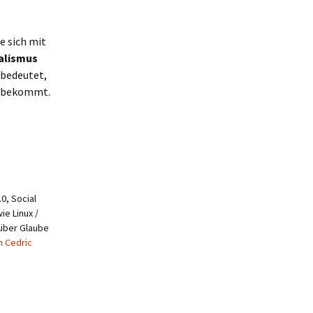
e sich mit
alismus
 bedeutet,
en bekommt.
0, Social
ie Linux /
 über Glaube
n Cedric