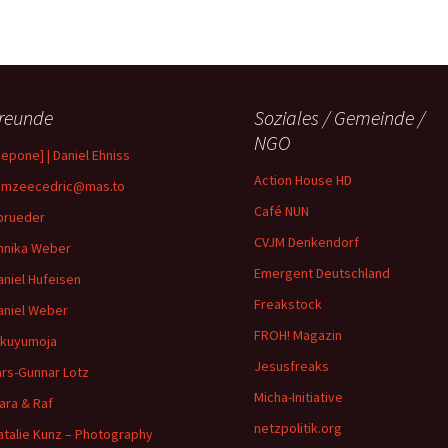
reunde
Soziales / Gemeinde /
NGO
depone] | Daniel Ehniss
Action House HD
mzeecedric@mas.to
Café NUN
brueder
CVJM Denkendorf
nnika Weber
Emergent Deutschland
aniel Hufeisen
Freakstock
aniel Weber
FROH! Magazin
ikuyumoja
Jesusfreaks
ars-Gunnar Lotz
Micha-Initiative
ara & Raf
netzpolitik.org
atalie Kunz – Photography