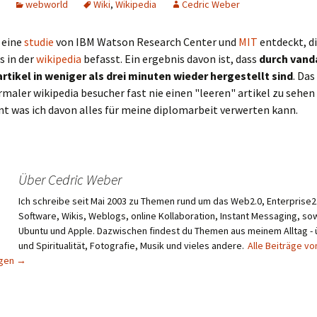
webworld
Wiki
,
Wikipedia
Cedric Weber
 eine
studie
von IBM Watson Research Center und
MIT
entdeckt, di
s in der
wikipedia
befasst. Ein ergebnis davon ist, dass
durch vand
artikel in weniger als drei minuten wieder hergestellt sind
. Das
rmaler wikipedia besucher fast nie einen "leeren" artikel zu seh
t was ich davon alles für meine diplomarbeit verwerten kann.
Über Cedric Weber
Ich schreibe seit Mai 2003 zu Themen rund um das Web2.0, Enterprise2.
Software, Wikis, Weblogs, online Kollaboration, Instant Messaging, sow
Ubuntu und Apple. Dazwischen findest du Themen aus meinem Alltag -
und Spiritualität, Fotografie, Musik und vieles andere.
Alle Beiträge vo
igen
→