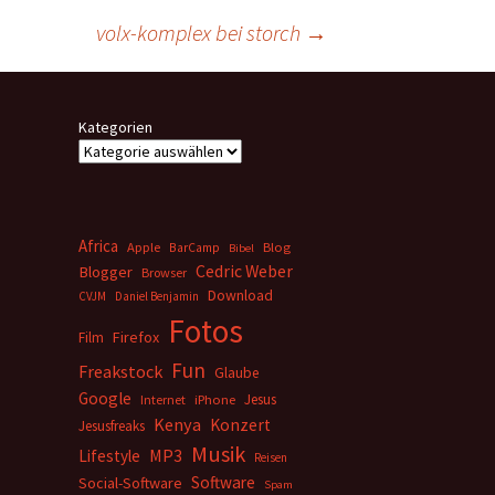
volx-komplex bei storch
→
Kategorien
Africa
Apple
BarCamp
Blog
Bibel
Cedric Weber
Blogger
Browser
Download
CVJM
Daniel Benjamin
Fotos
Firefox
Film
Fun
Freakstock
Glaube
Google
Jesus
Internet
iPhone
Kenya
Konzert
Jesusfreaks
Musik
MP3
Lifestyle
Reisen
Software
Social-Software
Spam