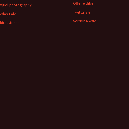
Offene Bibel
imjudi photography
Twitturgie
obias Faix
Volxbibel-Wiki
hite African