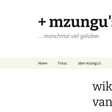
Zum
Inhalt
springen
+ mzungu'
…manchmal viel gelaber.
Home
Fotos
über mzungu’s
wik
van