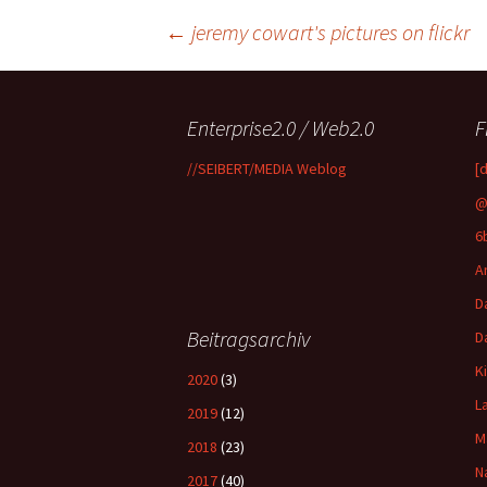
Beitragsnavigation
←
jeremy cowart's pictures on flickr
Enterprise2.0 / Web2.0
F
//SEIBERT/MEDIA Weblog
[
@
6
A
D
Beitragsarchiv
D
K
2020
(3)
L
2019
(12)
M
2018
(23)
N
2017
(40)