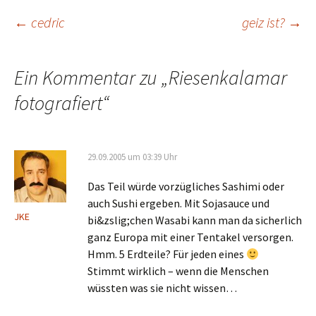
Beitragsnavigation
←
cedric
geiz ist?
→
Ein Kommentar zu „
Riesenkalamar
fotografiert
“
29.09.2005 um 03:39 Uhr
Das Teil würde vorzügliches Sashimi oder
auch Sushi ergeben. Mit Sojasauce und
JKE
bi&zslig;chen Wasabi kann man da sicherlich
ganz Europa mit einer Tentakel versorgen.
Hmm. 5 Erdteile? Für jeden eines
Stimmt wirklich – wenn die Menschen
wüssten was sie nicht wissen…