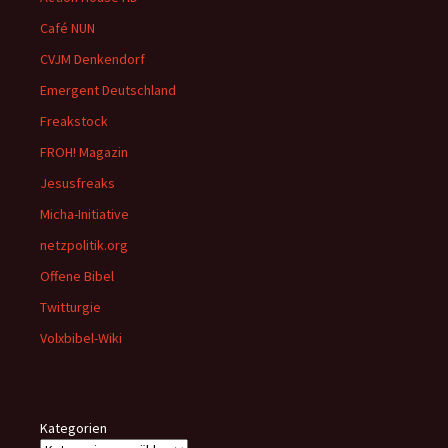
Café NUN
CVJM Denkendorf
Emergent Deutschland
Freakstock
FROH! Magazin
Jesusfreaks
Micha-Initiative
netzpolitik.org
Offene Bibel
Twitturgie
Volxbibel-Wiki
Kategorien