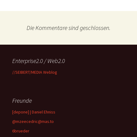
Die Kommentare sind geschlossen.
Enterprise2.0 / Web2.0
//SEIBERT/MEDIA Weblog
Freunde
[depone] | Daniel Ehniss
@mzeecedric@mas.to
6brueder