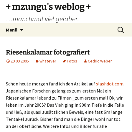
Zum
+ mzungu's weblog +
Inhalt
…manchmal viel gelaber.
springen
Suchen
Menü
nach:
Riesenkalamar fotografiert
29.09.2005
whatever
Fotos
Cedric Weber
Schon heute morgen fand ich den Artikel auf
slashdot.com
.
Japanischen Forschen gelang es zum ersten Mal ein
Riesenkalamar lebend zu Filmen _zum ersten mal! Ok, wir
leben im Jahr 2005? Das Vieh ging in 900m Tiefe in die Falle
und ließ, als quasi zusätzlichen Beweis, eine fast 6m lange
Tentakel zurück. Bisher fand man die Dinger wohl nur tot
an der oberfläche. Weitere Infos und Bilder für alle