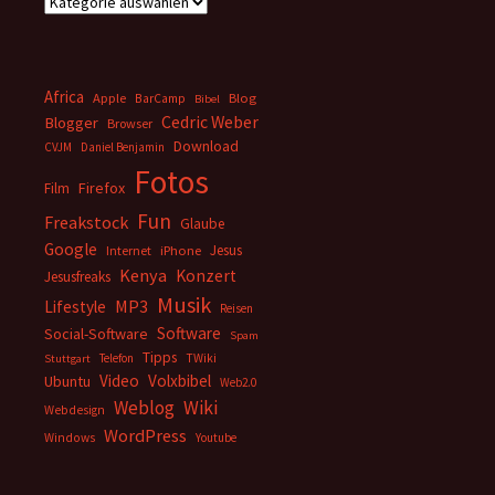
Africa
Apple
BarCamp
Blog
Bibel
Cedric Weber
Blogger
Browser
Download
CVJM
Daniel Benjamin
Fotos
Firefox
Film
Fun
Freakstock
Glaube
Google
Jesus
Internet
iPhone
Kenya
Konzert
Jesusfreaks
Musik
MP3
Lifestyle
Reisen
Software
Social-Software
Spam
Tipps
Telefon
TWiki
Stuttgart
Video
Volxbibel
Ubuntu
Web2.0
Weblog
Wiki
Webdesign
WordPress
Windows
Youtube