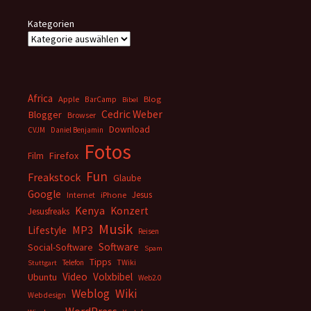
Kategorien
Africa
Apple
BarCamp
Blog
Bibel
Cedric Weber
Blogger
Browser
Download
CVJM
Daniel Benjamin
Fotos
Firefox
Film
Fun
Freakstock
Glaube
Google
Jesus
Internet
iPhone
Kenya
Konzert
Jesusfreaks
Musik
MP3
Lifestyle
Reisen
Software
Social-Software
Spam
Tipps
Telefon
TWiki
Stuttgart
Video
Volxbibel
Ubuntu
Web2.0
Weblog
Wiki
Webdesign