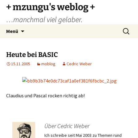
Zum
+ mzungu's weblog +
Inhalt
…manchmal viel gelaber.
springen
Suchen
Menü
nach:
Heute bei BASIC
15.11.2005
moblog
Cedric Weber
Claudius und Pascal rocken richtig ab!
Über Cedric Weber
Ich schreibe seit Mai 2003 zu Themen rund