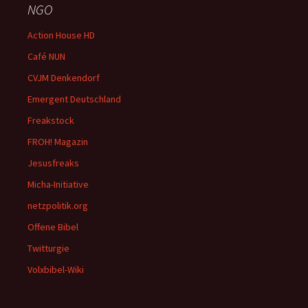
NGO
Action House HD
Café NUN
CVJM Denkendorf
Emergent Deutschland
Freakstock
FROH! Magazin
Jesusfreaks
Micha-Initiative
netzpolitik.org
Offene Bibel
Twitturgie
Volxbibel-Wiki