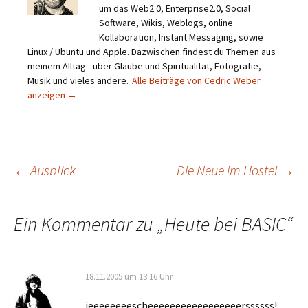
um das Web2.0, Enterprise2.0, Social
Software, Wikis, Weblogs, online
Kollaboration, Instant Messaging, sowie
Linux / Ubuntu und Apple. Dazwischen findest du Themen aus
meinem Alltag - über Glaube und Spiritualität, Fotografie,
Musik und vieles andere.
Alle Beiträge von Cedric Weber
anzeigen
→
Beitragsnavigation
←
Ausblick
Die Neue im Hostel
→
Ein Kommentar zu „
Heute bei BASIC
“
18.11.2005 um 13:16 Uhr
jeeeeeeeescheeeeeeeeeeeeeeeeerssssss!