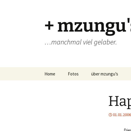
Zum
Inhalt
springen
+ mzungu'
…manchmal viel gelaber.
Home
Fotos
über mzungu’s
Ha
01.01.2006
Die