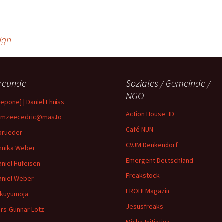
ign
reunde
Soziales / Gemeinde /
NGO
depone] | Daniel Ehniss
Action House HD
mzeecedric@mas.to
Café NUN
brueder
CVJM Denkendorf
nnika Weber
Emergent Deutschland
aniel Hufeisen
Freakstock
aniel Weber
FROH! Magazin
ikuyumoja
Jesusfreaks
ars-Gunnar Lotz
Micha-Initiative