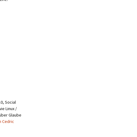
0, Social
ie Linux /
 über Glaube
n Cedric