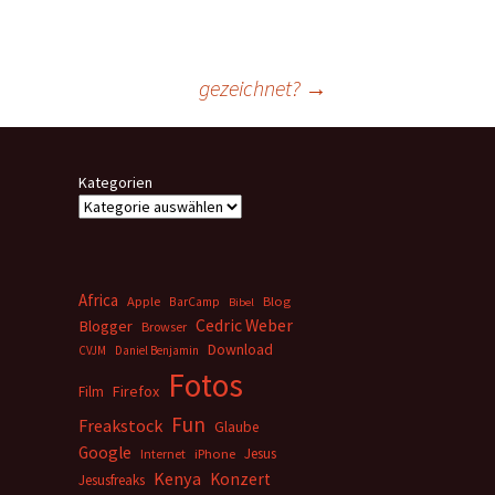
gezeichnet?
→
Kategorien
Africa
Apple
BarCamp
Blog
Bibel
Cedric Weber
Blogger
Browser
Download
CVJM
Daniel Benjamin
Fotos
Firefox
Film
Fun
Freakstock
Glaube
Google
Jesus
Internet
iPhone
Kenya
Konzert
Jesusfreaks