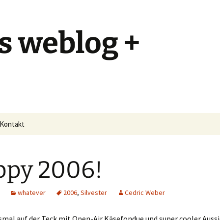
s weblog +
Kontakt
ppy 2006!
whatever
2006
,
Silvester
Cedric Weber
smal auf der Teck mit Open-Air Käsefondue und super cooler Aussi