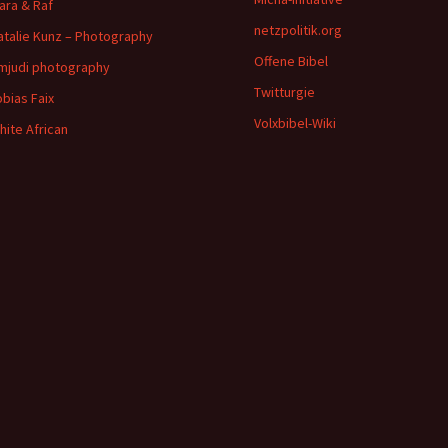
ara & Raf
netzpolitik.org
atalie Kunz – Photography
Offene Bibel
imjudi photography
Twitturgie
obias Faix
Volxbibel-Wiki
hite African