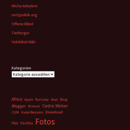
Micha-Initiative
netzpolitik.org
Offene Bibel
Twitturgie
Volxbibel-Wiki
Kategorien
Africa
Apple
BarCamp
Blog
Bibel
Cedric Weber
Blogger
Browser
Download
CVJM
Daniel Benjamin
Fotos
Firefox
Film