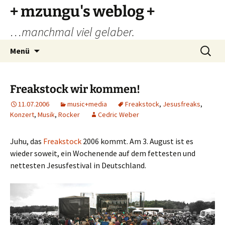
Zum
+ mzungu's weblog +
Inhalt
…manchmal viel gelaber.
springen
Suchen
Menü
nach:
Freakstock wir kommen!
11.07.2006
music+media
Freakstock
,
Jesusfreaks
,
Konzert
,
Musik
,
Rocker
Cedric Weber
Juhu, das
Freakstock
2006 kommt. Am 3. August ist es
wieder soweit, ein Wochenende auf dem fettesten und
nettesten Jesusfestival in Deutschland.