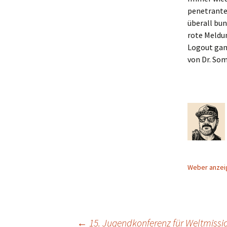
penetrante
überall bu
rote Meld
Logout gan
von Dr. So
Weber anze
←
15. Jugendkonferenz für Weltmissi