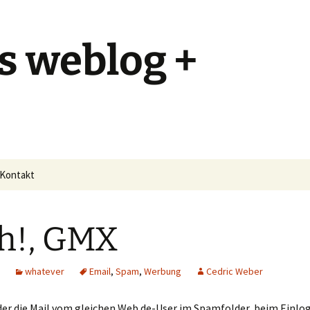
s weblog +
Kontakt
h!, GMX
whatever
Email
,
Spam
,
Werbung
Cedric Weber
er die Mail vom gleichen Web.de-User im Spamfolder, beim Einlo