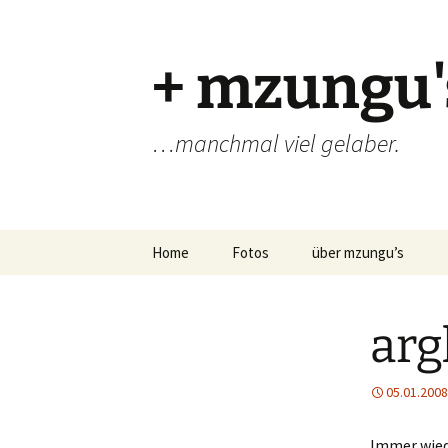
Zum
Inhalt
springen
+ mzungu'
…manchmal viel gelaber.
Home
Fotos
über mzungu’s
arg
05.01.2008
Immer wied