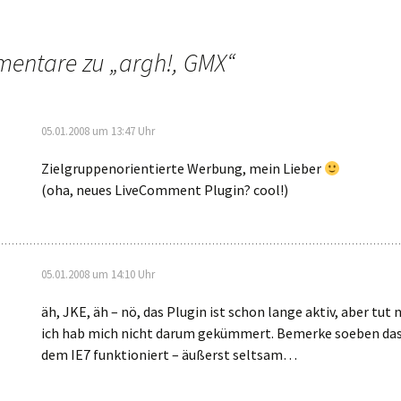
entare zu „
argh!, GMX
“
05.01.2008 um 13:47 Uhr
Zielgruppenorientierte Werbung, mein Lieber
(oha, neues LiveComment Plugin? cool!)
05.01.2008 um 14:10 Uhr
äh, JKE, äh – nö, das Plugin ist schon lange aktiv, aber tut 
ich hab mich nicht darum gekümmert. Bemerke soeben das
dem IE7 funktioniert – äußerst seltsam…