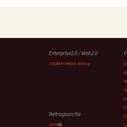
Enterprise2.0 / Web2.0
F
//SEIBERT/MEDIA Weblog
[
@
6
A
D
D
Beitragsarchiv
K
2020
(3)
L