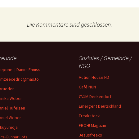
Die Kommentare sind geschlossen.
reunde
Soziales / Gemeinde /
NGO
depone] | Daniel Ehniss
Action House HD
mzeecedric@mas.to
Café NUN
brueder
CVJM Denkendorf
nnika Weber
Emergent Deutschland
aniel Hufeisen
Freakstock
aniel Weber
FROH! Magazin
ikuyumoja
Jesusfreaks
ars-Gunnar Lotz