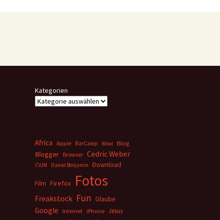
Kategorien
Africa
Apple
BarCamp
Blog
Bibel
Cedric Weber
Blogger
Browser
Download
CVJM
Daniel Benjamin
Fotos
Firefox
Film
Fun
Freakstock
Glaube
Google
Jesus
Internet
iPhone