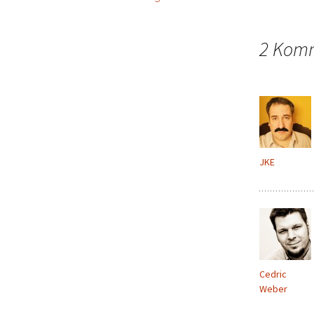
Beitragsnavigation
2 Komm
JKE
Cedric
Weber