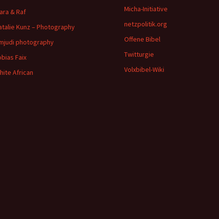
Micha-Initiative
ara & Raf
netzpolitik.org
atalie Kunz – Photography
Offene Bibel
imjudi photography
Twitturgie
obias Faix
Volxbibel-Wiki
hite African