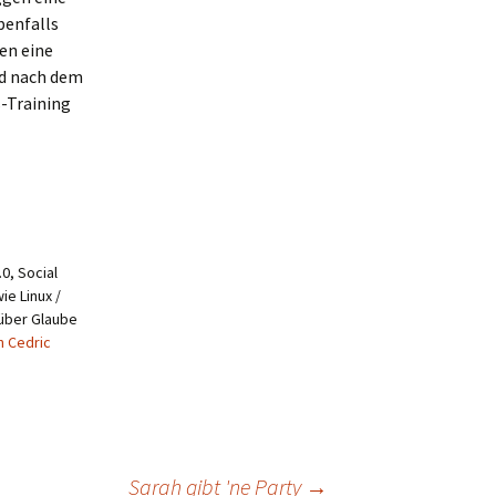
benfalls
en eine
d nach dem
-Training
0, Social
ie Linux /
 über Glaube
n Cedric
Sarah gibt 'ne Party
→