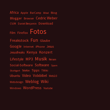
Africa
Apple
BarCamp
Blog
Bibel
Cedric Weber
Blogger
Browser
Download
CVJM
Daniel Benjamin
Fotos
Firefox
Film
Fun
Freakstock
Glaube
Google
Jesus
Internet
iPhone
Kenya
Konzert
Jesusfreaks
Musik
MP3
Lifestyle
Reisen
Software
Social-Software
Spam
Tipps
Telefon
TWiki
Stuttgart
Video
Volxbibel
Ubuntu
Web2.0
Weblog
Wiki
Webdesign
WordPress
Windows
Youtube