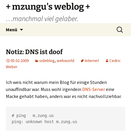
Zum
+ mzungu's weblog +
Inhalt
…manchmal viel gelaber.
springen
Suchen
Menü
nach:
Notiz: DNS ist doof
05.02.2009
sideblog
,
webworld
Internet
Cedric
Weber
Ich weis nicht warum mein Blog für einige Stunden
unauffindbar war. Muss wohl irgendein
DNS-Server
eine
Macke gehabt haben, anders war es nicht nachvollziehbar.
# ping   m.zung.us

ping: unknown host m.zung.us