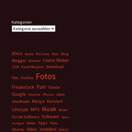
Kategorien
Africa
Apple
BarCamp
Blog
Bibel
Cedric Weber
Blogger
Browser
Download
CVJM
Daniel Benjamin
Fotos
Firefox
Film
Fun
Freakstock
Glaube
Google
Jesus
Internet
iPhone
Kenya
Konzert
Jesusfreaks
Musik
MP3
Lifestyle
Reisen
Software
Social-Software
Spam
Tipps
Telefon
TWiki
Stuttgart
Video
Volxbibel
Ubuntu
Web2.0