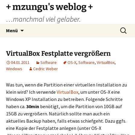
Zum
+ mzungu's weblog +
Inhalt
…manchmal viel gelaber.
springen
Suchen
Menü
nach:
VirtualBox Festplatte vergrößern
04.01.2011
Software
OS-X
,
Software
,
VirtualBox
,
Windows
Cedric Weber
Was tun, wenn die Partition einer virtuellen Installation zu
klein wird? Ich verwende
VirtualBox
, um unter OS-X eine
Windows XP Installation zu betreiben. Folgende Schritte
haben ca.
30min
benötigt, um die Partition von 10GB auf
15GB zu vergrößern. Natürlich sollte man auch ein
aktuelles Backup haben, falls etwas schiefgeht. Dazu ggfs.
eine Kopie der Festplatte anlegen (unter OS-X