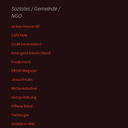
Soziales / Gemeinde /
NGO
Action House HD
Café NUN
CVJM Denkendorf
Emergent Deutschland
Freakstock
FROH! Magazin
Jesusfreaks
Micha-Initiative
netzpolitik.org
Offene Bibel
Twitturgie
Volxbibel-Wiki