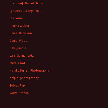
[depone] | Daniel Ehniss
@mzeecedric@mas.to
6brueder
Annika Weber
Daniel Hufeisen
Daniel Weber
Kikuyumoja
Lars-Gunnar Lotz
Mara & Raf
Natalie Kunz – Photography
timjudi photography
Tobias Faix
White African