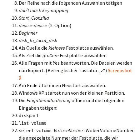
Der Reihe nach die folgenden Auswahlen tätigen
don’t touch keymapping
Start_Clonzilla
device-device
(2. Option)
Beginner
disk_to_local_disk
Als Quelle die
kleinere
Festplatte auswählen.
Als Ziel die
größere
Festplatte auswählen.
Alle Fragen mit
Y
es beantworten. Die Dateien werden
nun kopiert. (Bei englischer Tastatur „z“)
Screenshot
9
Am Ende
1
für einen Neustart auswählen.
Windows XP startet nun von der kleinen Partition.
Die
Eingabeaufforderung
öffnen und die folgenden
Eingaben tätigen:
diskpart
list volume
. Wobei VolumeNumber
select volume
VolumeNumber
die angezeigte Nummer der Festplatte, die wir