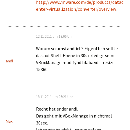
http://www.vmware.com/de/products/datac
enter-virtualization/converter/overview
.
12.11.2011 um 13:06 Uhr
Warum so umständlich? Eigentlich sollte
das auf Shell-Ebene in 30s erledigt sein:
andi
VBoxManage modifyhd blaba.vdi –resize
15360
18.11.2011 um 06:21 Uhr
Recht hat er der andi.
Das geht mit VBoxManage in nichtmal
Max
30sec.
Ich verstehe nicht, warum solche