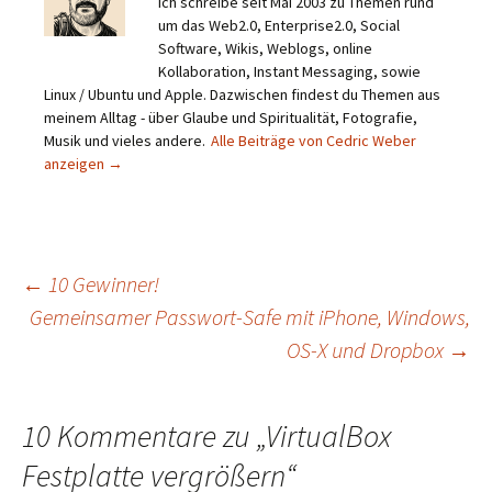
Ich schreibe seit Mai 2003 zu Themen rund
um das Web2.0, Enterprise2.0, Social
Software, Wikis, Weblogs, online
Kollaboration, Instant Messaging, sowie
Linux / Ubuntu und Apple. Dazwischen findest du Themen aus
meinem Alltag - über Glaube und Spiritualität, Fotografie,
Musik und vieles andere.
Alle Beiträge von Cedric Weber
anzeigen
→
Beitragsnavigation
←
10 Gewinner!
Gemeinsamer Passwort-Safe mit iPhone, Windows,
OS-X und Dropbox
→
10 Kommentare zu „
VirtualBox
Festplatte vergrößern
“