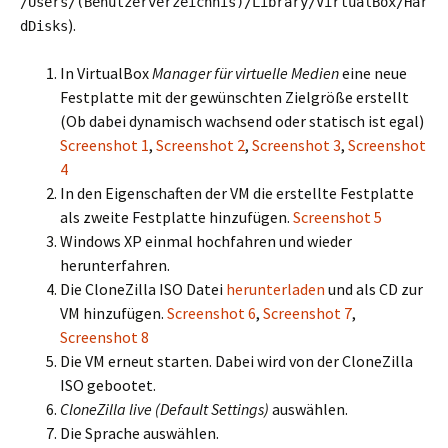
/Users/(Benutzerverzeichnis)/Library/VirtualBox/Har
).
dDisks
In VirtualBox
Manager für virtuelle Medien
eine neue
Festplatte mit der gewünschten Zielgröße erstellt
(Ob dabei dynamisch wachsend oder statisch ist egal)
Screenshot 1
,
Screenshot 2
,
Screenshot 3
,
Screenshot
4
In den Eigenschaften der VM die erstellte Festplatte
als zweite Festplatte hinzufügen.
Screenshot 5
Windows XP einmal hochfahren und wieder
herunterfahren.
Die CloneZilla ISO Datei
herunterladen
und als CD zur
VM hinzufügen.
Screenshot 6
,
Screenshot 7
,
Screenshot 8
Die VM erneut starten. Dabei wird von der CloneZilla
ISO gebootet.
CloneZilla live (Default Settings)
auswählen.
Die Sprache auswählen.