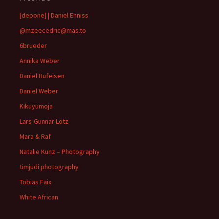
[depone] | Daniel Ehniss
@mzeecedric@mas.to
6brueder
Annika Weber
Daniel Hufeisen
Daniel Weber
Kikuyumoja
Lars-Gunnar Lotz
Mara & Raf
Natalie Kunz – Photography
timjudi photography
Tobias Faix
White African