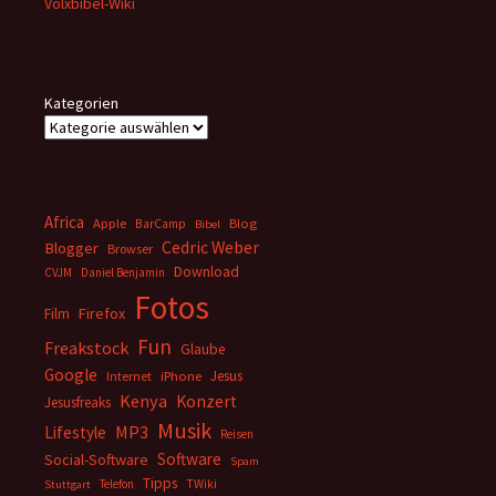
Volxbibel-Wiki
Kategorien
Africa
Apple
BarCamp
Blog
Bibel
Cedric Weber
Blogger
Browser
Download
CVJM
Daniel Benjamin
Fotos
Firefox
Film
Fun
Freakstock
Glaube
Google
Jesus
Internet
iPhone
Kenya
Konzert
Jesusfreaks
Musik
MP3
Lifestyle
Reisen
Software
Social-Software
Spam
Tipps
Telefon
TWiki
Stuttgart