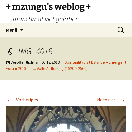
Zum
+ mzungu's weblog +
Inhalt
…manchmal viel gelaber.
springen
Suchen
Menü
nach:
IMG_4018
Veröffentlicht am
05.12.2013
in
Spiritualität ist Balance – Emergent
Forum 2013
Volle Auflösung (1920 × 2560)
←
→
Vorheriges
Nächstes