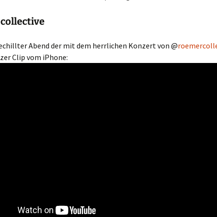
collective
echillter Abend der mit dem herrlichen Konzert von @
roemercoll
rzer Clip vom iPhone: