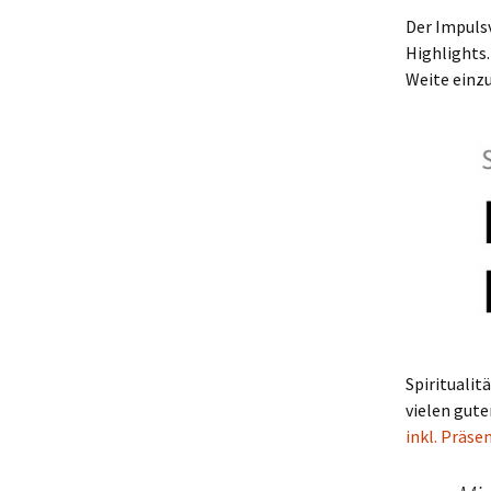
Der Impuls
Highlights.
Weite einz
Spiritualit
vielen gute
inkl. Präse