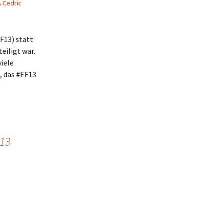
Cedric
F13) statt
eiligt war.
iele
, das #EF13
13