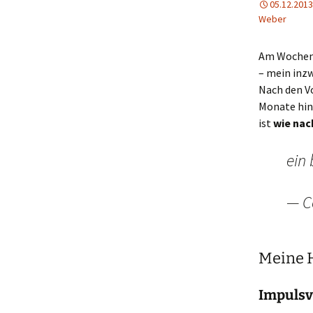
05.12.2013
Weber
Am Wochene
– mein inzw
Nach den V
Monate hin
ist
wie na
ein
— C
Meine H
Impulsvo