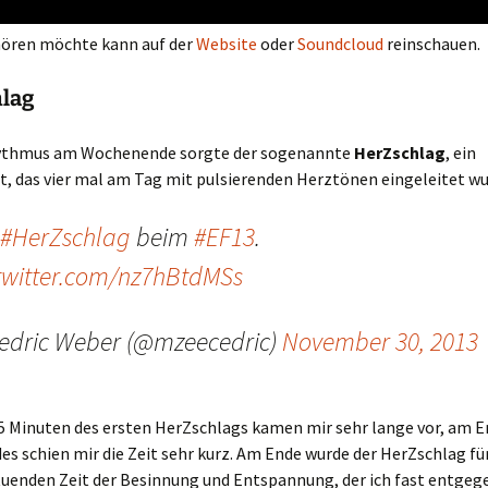
ören möchte kann auf der
Website
oder
Soundcloud
reinschauen.
lag
ythmus am Wochenende sorgte der sogenannte
HerZschlag
, ein
, das vier mal am Tag mit pulsierenden Herztönen eingeleitet wu
#HerZschlag
beim
#EF13
.
.twitter.com/nz7hBtdMSs
edric Weber (@mzeecedric)
November 30, 2013
15 Minuten des ersten HerZschlags kamen mir sehr lange vor, am E
 schien mir die Zeit sehr kurz. Am Ende wurde der HerZschlag fü
tuenden Zeit der Besinnung und Entspannung, der ich fast entgeg