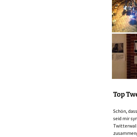
Top Tw
Schön, das
seid mir s
Twitterwall
zusammenge