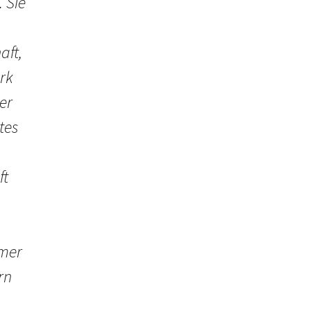
 Sie
aft,
rk
er
tes
ft
mmer
rn