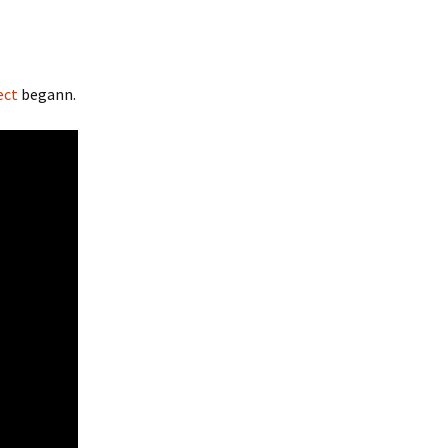
ect
begann.