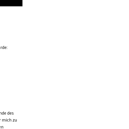
rde:
nde des
r mich zu
en