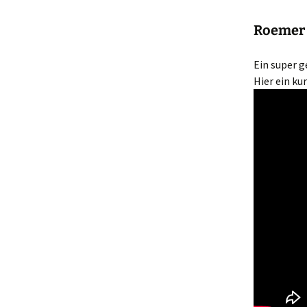
Roemer 
Ein super g
Hier ein ku