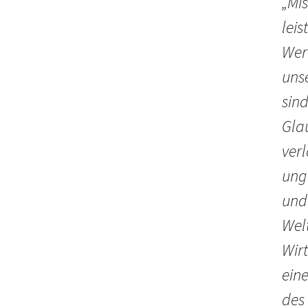
„Mis
lei
Wer
uns
sind
Gla
ver
ung
und
Wel
Wirt
ein
des 