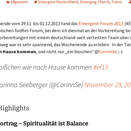
Allgemein
Emergent Deutschland
,
Emerging Church
,
Fotos
nde vom 29.11. bis 01.12.2013 fand das
Emergent Forum 2013
(#E
ischen fünftes Forum, bei dem ich diesmal an der Vorbereitung bet
orbereitungen mit einem deutschland-weit verteilten Team über v
weg war es sehr spannend, das Wochenende zu erleben. In der Tat
ch Hause kommen
, und nicht nur „ein bisschen“ @
CorinnSe
;-):
 bißchen wie nach Hause kommen
#ef13
orinna Seeberger (@CorinnSe)
November 29, 20
ighlights
rtrag – Spiritualität ist Balance