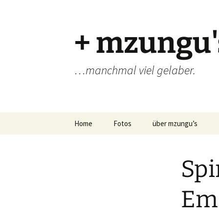
Zum
Inhalt
springen
+ mzungu'
…manchmal viel gelaber.
Home
Fotos
über mzungu’s
Spi
Eme