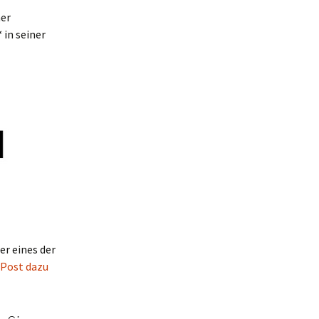
er
 in seiner
er eines der
r Post dazu