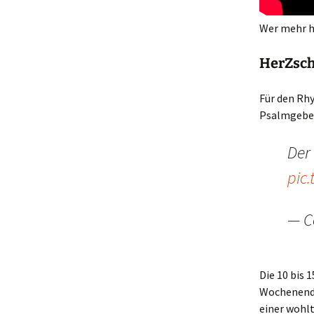
Wer mehr h
HerZsch
Für den Rh
Psalmgebet
Der
pic
— C
Die 10 bis 
Wochenendes
einer wohl