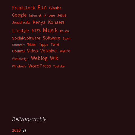
Fun
Freakstock
Glaube
Google
Jesus
Internet
iPhone
Kenya
Konzert
Jesusfreaks
Musik
MP3
Lifestyle
Reisen
Software
Social-Software
Spam
Tipps
Telefon
TWiki
Stuttgart
Video
Volxbibel
Ubuntu
Web2.0
Weblog
Wiki
Webdesign
WordPress
Windows
Youtube
Beitragsarchiv
2020
(3)