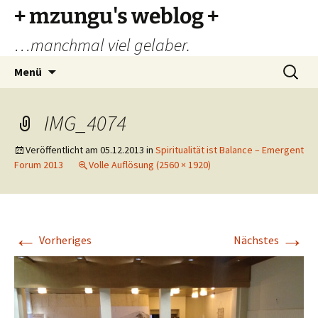
Zum
+ mzungu's weblog +
Inhalt
…manchmal viel gelaber.
springen
Suchen
Menü
nach:
IMG_4074
Veröffentlicht am
05.12.2013
in
Spiritualität ist Balance – Emergent
Forum 2013
Volle Auflösung (2560 × 1920)
←
→
Vorheriges
Nächstes