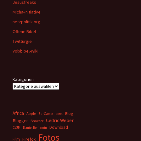
Jesusfreaks
Micha-Initiative
netzpolitik.org
Offene Bibel
Twitturgie
Volxbibel-Wiki
Kategorien
Africa
Apple
BarCamp
Blog
Bibel
Cedric Weber
Blogger
Browser
Download
CVJM
Daniel Benjamin
Fotos
Firefox
Film