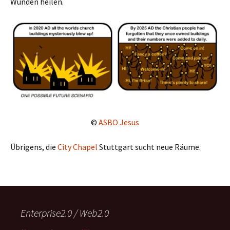
Wunden heilen.
©
ASBO Jesus
Übrigens, die
City Chapel
Stuttgart sucht neue Räume.
Enterprise2.0 / Web2.0