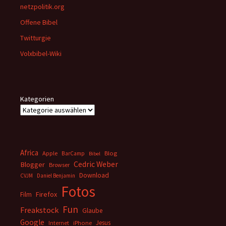
netzpolitik.org
Offene Bibel
Twitturgie
Volxbibel-Wiki
Kategorien
Africa
Apple
BarCamp
Blog
Bibel
Cedric Weber
Blogger
Browser
Download
CVJM
Daniel Benjamin
Fotos
Firefox
Film
Fun
Freakstock
Glaube
Google
Jesus
Internet
iPhone