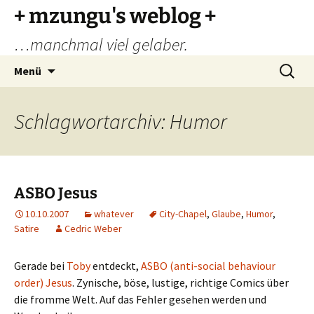
Zum
+ mzungu's weblog +
Inhalt
…manchmal viel gelaber.
springen
Suchen
Menü
nach:
Schlagwortarchiv: Humor
ASBO Jesus
10.10.2007
whatever
City-Chapel
,
Glaube
,
Humor
,
Satire
Cedric Weber
Gerade bei
Toby
entdeckt,
ASBO (anti-social behaviour
order) Jesus
. Zynische, böse, lustige, richtige Comics über
die fromme Welt. Auf das Fehler gesehen werden und