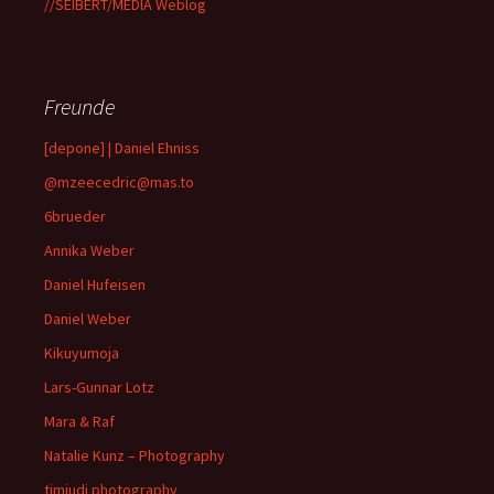
//SEIBERT/MEDIA Weblog
Freunde
[depone] | Daniel Ehniss
@mzeecedric@mas.to
6brueder
Annika Weber
Daniel Hufeisen
Daniel Weber
Kikuyumoja
Lars-Gunnar Lotz
Mara & Raf
Natalie Kunz – Photography
timjudi photography