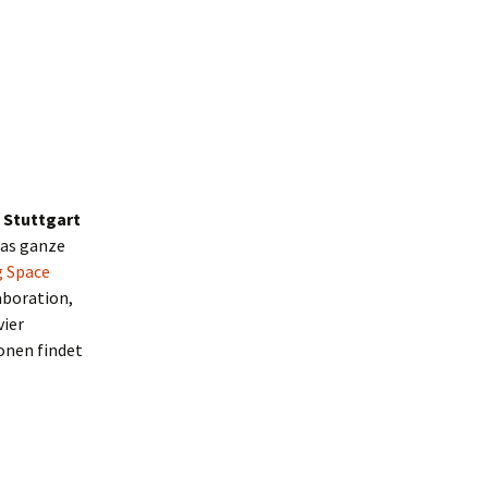
n Stuttgart
Das ganze
 Space
aboration,
vier
onen findet