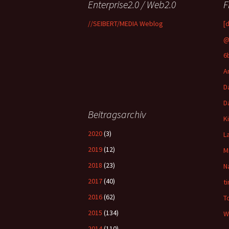
Enterprise2.0 / Web2.0
F
//SEIBERT/MEDIA Weblog
[
@
6
A
D
D
Beitragsarchiv
K
2020
(3)
L
2019
(12)
M
2018
(23)
N
2017
(40)
t
2016
(62)
T
2015
(134)
W
2014
(110)