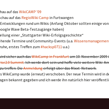
hau auf das
WikiCAMP ’09
chau auf das
RegioWiki Camp
in Furtwangen
Entwicklungen rund um Wikis (Anfang Oktober sollten einige von 
Google Wave Beta-Testzugänge haben)
ellung einer „Stuttgarter Wiki-Erfolgsgeschichte“
hende Termine und Community-Events (u.a.
Wissensmanagemen
ruhe, erstes Treffen zum
#hacksp0711
u.a.)
ird sicher auch das
WikiCamp in Frankfurt
am 10. November 2009 i
rise2.0 Summit
. Ich werde dort sein und hoffe viele weitere Wiki-
zu treffen. Die
Anmeldung
erfolgt über das Mixxt-Network.
s WikiCamp wurde (erneut) verschoben. Der neue Termin wird in d
gen bekannt gegeben und ich werde ihn natürlich hier veröffentli