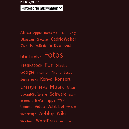
Kategorien
Africa
Apple
BarCamp
Blog
Bibel
Cedric Weber
Blogger
Browser
Download
CVJM
Daniel Benjamin
Fotos
Firefox
Film
Fun
Freakstock
Glaube
Google
Jesus
Internet
iPhone
Kenya
Konzert
Jesusfreaks
Musik
MP3
Lifestyle
Reisen
Software
Social-Software
Spam
Tipps
Telefon
TWiki
Stuttgart
Video
Volxbibel
Ubuntu
Web2.0
Weblog
Wiki
Webdesign
WordPress
Windows
Youtube