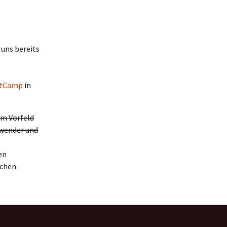
uns bereits
tCamp
in
m Vorfeld
Anwender und
en
chen.