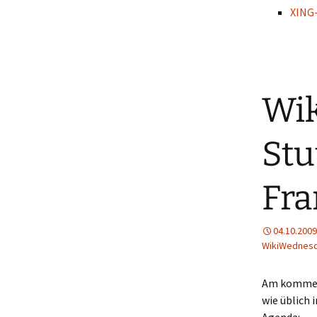
XING
Wik
Stu
Fra
04.10.2009
WikiWednes
Am kommend
wie üblich 