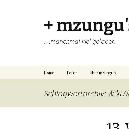
Zum
Inhalt
springen
+ mzungu'
…manchmal viel gelaber.
Home
Fotos
über mzungu’s
Schlagwortarchiv: Wiki
13.