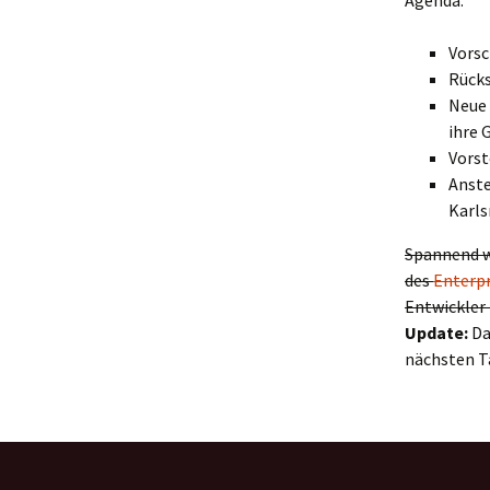
Agenda:
Vorsc
Rücks
Neue 
ihre 
Vorst
Anste
Karls
Spannend w
des
Enterp
Entwickler 
Update:
Da
nächsten Ta