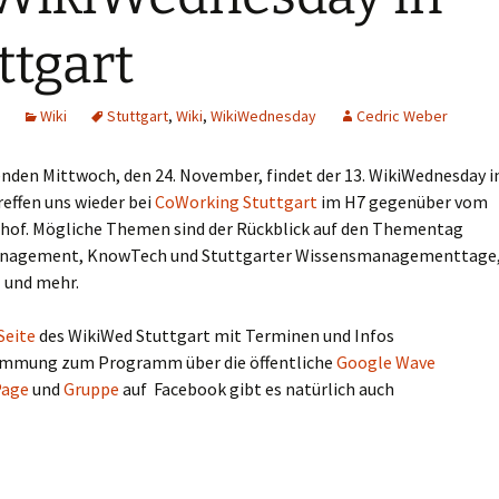
ttgart
Wiki
Stuttgart
,
Wiki
,
WikiWednesday
Cedric Weber
en Mittwoch, den 24. November, findet der 13. WikiWednesday i
treffen uns wieder bei
CoWorking Stuttgart
im H7 gegenüber vom
of. Mögliche Themen sind der Rückblick auf den Thementag
nagement, KnowTech und Stuttgarter Wissensmanagementtage, 
 und mehr.
Seite
des WikiWed Stuttgart mit Terminen und Infos
immung zum Programm über die öffentliche
Google Wave
Page
und
Gruppe
auf Facebook gibt es natürlich auch