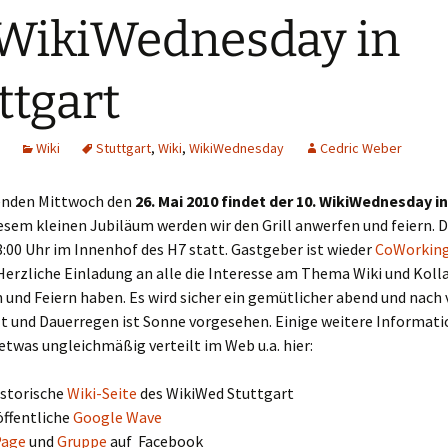
 WikiWednesday in
ttgart
Wiki
Stuttgart
,
Wiki
,
WikiWednesday
Cedric Weber
den Mittwoch den
26. Mai 2010 findet der 10. WikiWednesday i
iesem kleinen Jubiläum werden wir den Grill anwerfen und feiern. 
8:00 Uhr im Innenhof des H7 statt. Gastgeber ist wieder
CoWorking
 Herzliche Einladung an alle die Interesse am Thema Wiki und Koll
n und Feiern haben. Es wird sicher ein gemütlicher abend und nach 
t und Dauerregen ist Sonne vorgesehen. Einige weitere Informati
etwas ungleichmäßig verteilt im Web u.a. hier:
istorische
Wiki-Seite
des WikiWed Stuttgart
öffentliche
Google Wave
Page
und
Gruppe
auf Facebook