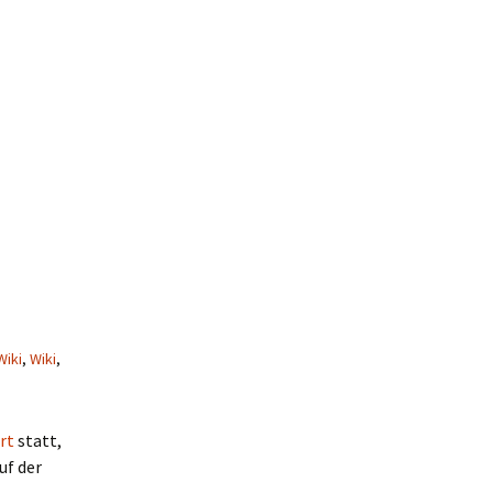
iki
,
Wiki
,
rt
statt,
uf der