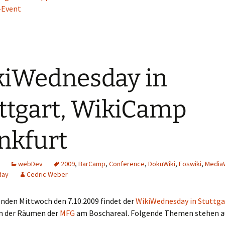
-Event
iWednesday in
ttgart, WikiCamp
nkfurt
webDev
2009
,
BarCamp
,
Conference
,
DokuWiki
,
Foswiki
,
MediaW
day
Cedric Weber
en Mittwoch den 7.10.2009 findet der
WikiWednesday in Stuttga
in der Räumen der
MFG
am Boschareal. Folgende Themen stehen a