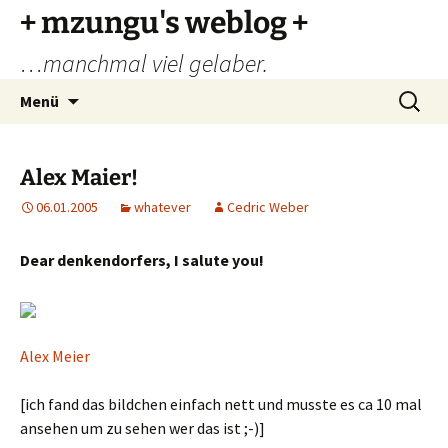
Zum
+ mzungu's weblog +
Inhalt
…manchmal viel gelaber.
springen
Suchen
Menü
nach:
Alex Maier!
06.01.2005
whatever
Cedric Weber
Dear denkendorfers, I salute you!
Alex Meier
[ich fand das bildchen einfach nett und musste es ca 10 mal
ansehen um zu sehen wer das ist ;-)]