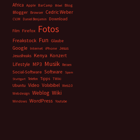
Africa
Apple
BarCamp
Blog
Bibel
Cedric Weber
Blogger
Browser
Download
CVJM
Daniel Benjamin
Fotos
Firefox
Film
Fun
Freakstock
Glaube
Google
Jesus
Internet
iPhone
Kenya
Konzert
Jesusfreaks
Musik
MP3
Lifestyle
Reisen
Software
Social-Software
Spam
Tipps
Telefon
TWiki
Stuttgart
Video
Volxbibel
Ubuntu
Web2.0
Weblog
Wiki
Webdesign
WordPress
Windows
Youtube