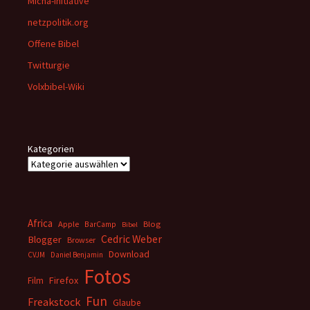
Micha-Initiative
netzpolitik.org
Offene Bibel
Twitturgie
Volxbibel-Wiki
Kategorien
Africa
Apple
BarCamp
Blog
Bibel
Cedric Weber
Blogger
Browser
Download
CVJM
Daniel Benjamin
Fotos
Firefox
Film
Fun
Freakstock
Glaube