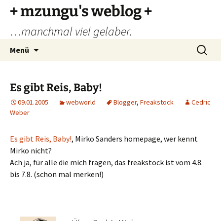
Zum
+ mzungu's weblog +
Inhalt
…manchmal viel gelaber.
springen
Suchen
Menü
nach:
Es gibt Reis, Baby!
09.01.2005
webworld
Blogger
,
Freakstock
Cedric
Weber
Es gibt Reis, Baby!
, Mirko Sanders homepage, wer kennt
Mirko nicht?
Ach ja, für alle die mich fragen, das freakstock ist vom 4.8.
bis 7.8. (schon mal merken!)