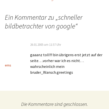
Beitragsnavigation
Ein Kommentar zu „
schneller
bildbetrachter von google
“
26.01.2005 um 11:57 Uhr
gaaanz toll!!! bin übrigens erst jetzt auf der
seite….vorher war ich es nicht…
ems
wahrscheinlich mein
bruder_Wansch.greetings
Die Kommentare sind geschlossen.