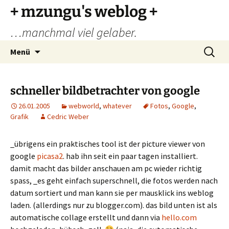
Zum
+ mzungu's weblog +
Inhalt
…manchmal viel gelaber.
springen
Suchen
Menü
nach:
schneller bildbetrachter von google
26.01.2005
webworld
,
whatever
Fotos
,
Google
,
Grafik
Cedric Weber
_übrigens ein praktisches tool ist der picture viewer von
google
picasa2
. hab ihn seit ein paar tagen installiert.
damit macht das bilder anschauen am pc wieder richtig
spass, _es geht einfach superschnell, die fotos werden nach
datum sortiert und man kann sie per mausklick ins weblog
laden. (allerdings nur zu blogger.com). das bild unten ist als
automatische collage erstellt und dann via
hello.com