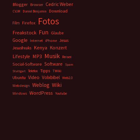
Cedric Weber
Blogger
Browser
Download
CVJM
Daniel Benjamin
Fotos
Firefox
Film
Fun
Freakstock
Glaube
Google
Jesus
Internet
iPhone
Kenya
Konzert
Jesusfreaks
Musik
MP3
Lifestyle
Reisen
Software
Social-Software
Spam
Tipps
Telefon
TWiki
Stuttgart
Video
Volxbibel
Ubuntu
Web2.0
Weblog
Wiki
Webdesign
WordPress
Windows
Youtube