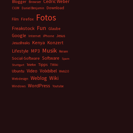
Cedric Weber
Blogger
Browser
Download
CVJM
Daniel Benjamin
Fotos
Firefox
Film
Fun
Freakstock
Glaube
Google
Jesus
Internet
iPhone
Kenya
Konzert
Jesusfreaks
Musik
MP3
Lifestyle
Reisen
Software
Social-Software
Spam
Tipps
Telefon
TWiki
Stuttgart
Video
Volxbibel
Ubuntu
Web2.0
Weblog
Wiki
Webdesign
WordPress
Windows
Youtube