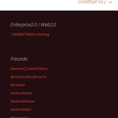
Goodbye GEZ
→
Enterprise2.0 / Web2.0
//SEIBERT/MEDIA Weblog
Freunde
[depone] | Daniel Ehniss
@mzeecedric@mas.to
6brueder
Annika Weber
Daniel Hufeisen
Daniel Weber
Kikuyumoja