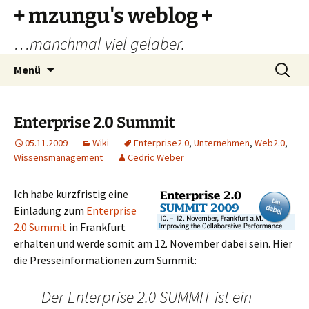
Zum
+ mzungu's weblog +
Inhalt
…manchmal viel gelaber.
springen
Suchen
Menü
nach:
Enterprise 2.0 Summit
05.11.2009
Wiki
Enterprise2.0
,
Unternehmen
,
Web2.0
,
Wissensmanagement
Cedric Weber
Ich habe kurzfristig eine
Einladung zum
Enterprise
2.0 Summit
in Frankfurt
erhalten und werde somit am 12. November dabei sein. Hier
die Presseinformationen zum Summit:
Der Enterprise 2.0 SUMMIT ist ein